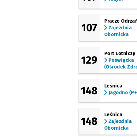
Żerniki
(Żernicka)
Szczecińska
Pracze Odrza
107
Zajezdnia
(Żernicka)
Kołobrzeska
Obornicka
(Żernicka)
Wrocław Nowy Dwór
Port Lotniczy
(P+R)
129
Poświęcka
(Rogowska)
(Ośrodek Zdr
Rogowska (Ośrodek
Sportu)
(Gubińska)
Leśnica
148
Chociebuska (C. K.
Jagodno (P+
Nowy Pafawag)
(TAT)
Strzegomska
Leśnica
(Krzyżówka)
148
Zajezdnia
(TAT)
Obornicka
Nowodworska