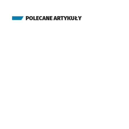
Serbska (C.K. Agora)
Przystanek na życzenie
NŻ
(Łużycka)
POLECANE ARTYKUŁY
Łużycka
(Bezpieczna)
Różanka
(Obornicka)
Bezpieczna
(Obornicka)
Paprotna