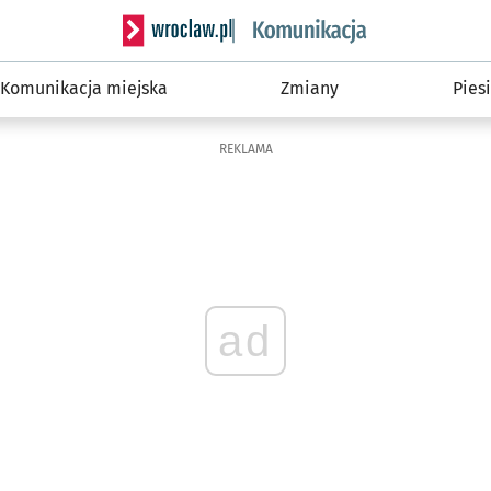
Serwis informacyjny wroclaw.pl podserwis: Ko
Komunikacja miejska
Zmiany
Piesi
REKLAMA
ad