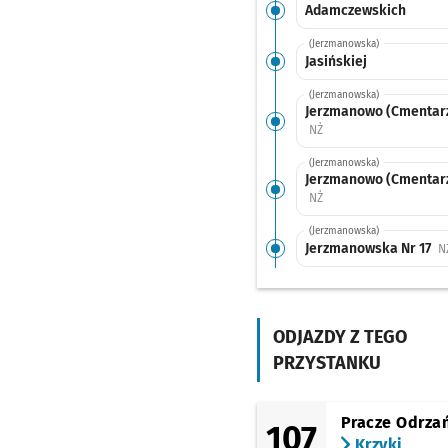
Adamczewskich
(Jerzmanowska)
Jasińskiej
(Jerzmanowska)
Jerzmanowo (Cmentarz 
Przystanek na życzenie
NŻ
(Jerzmanowska)
Jerzmanowo (Cmentarz
Przystanek na życzenie
NŻ
(Jerzmanowska)
Jerzmanowska Nr 17
N
(Jerzmanowska)
Jerzmanowska Nr 9
NŻ
ODJAZDY Z TEGO
(Jerzmanowska)
Żernicka
Przystanek 
NŻ
PRZYSTANKU
(Żernicka)
Strachowicka
Pracze Odrza
107
(Żernicka)
Krzyki