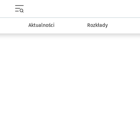
Menu główne portalu wroclaw.pl
Aktualności
Rozkłady