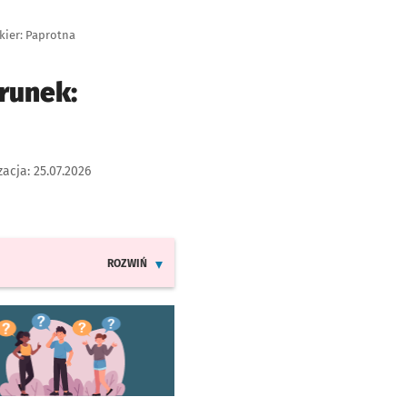
kier: Paprotna
runek:
zacja:
25.07.2026
ROZWIŃ
INFORMACJE O ZMIANACH W ROZKŁADACH JAZDY LINI
worzy się w nowej karcie