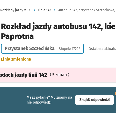
Rozkłady jazdy MPK
Linia 142
Autobus 142, przystanek Szczecińska, 
Rozkład jazdy autobusu 142, kie
Paprotna
Przystanek Szczecińska
Słupek: 17702
Ostatnia aktuali
Linia zmieniona
ładach
jazdy
linii 142
( 5 zmian )
Masz pytanie? My znamy na
- ot
Znajdź odpowiedź!
nie odpowiedź!