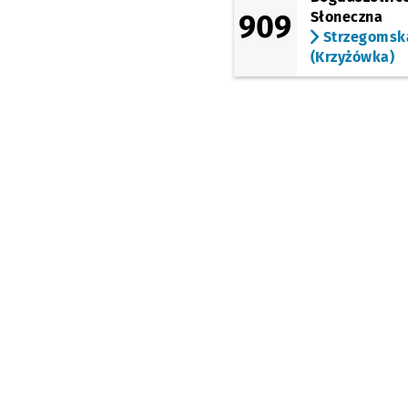
Młodych Techników
909
Słoneczna
Akademia Sztuk
Strzegomsk
Teatralnych
(Krzyżówka)
(Legnicka)
Pl. Jana Pawła II
(Kazimierza Wielkiego)
Rynek
(Pomorska)
Mosty Pomorskie
(Pomorska)
Pomorska
(Pomorska)
Pl. Staszica
(Reymonta)
Kleczkowska
(Osobowicka)
Most Osobowicki
(Osobowicka)