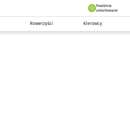
Powietrze
we Wrocławiu
munikacja
umiarkowane
Rowerzyści
Kierowcy