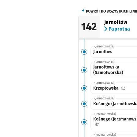
POWRÓT DO WSZYSTKICH LINI
Jarnołtów
142
Paprotna
(Jarnołtowska)
Jarnołtów
(Jarnołtowska)
Jarnołtowska
(Samotworska)
(Jarnołtowska)
Krzeptowska
Przysta
NŻ
(Jarnołtowska)
Kośnego (Jarnołtowsk
(Jerzmanowska)
Kośnego (Jerzmanows
Przystanek na życzenie
NŻ
(Jerzmanowska)