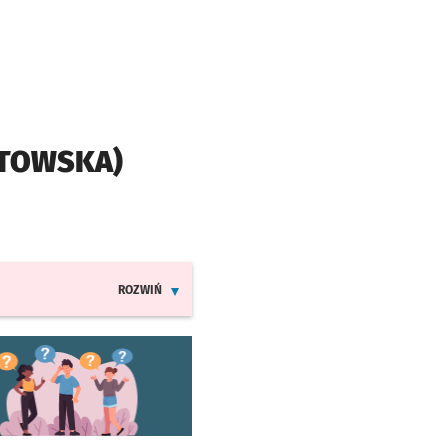
TOWSKA)
ROZWIŃ
INFORMACJE O ZMIANACH W ROZKŁADACH JAZDY MPK
worzy się w nowej karcie