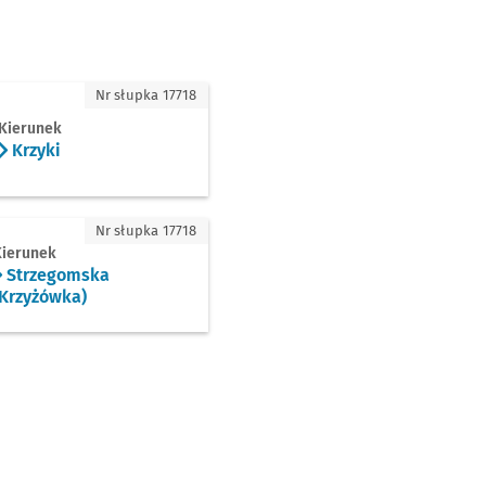
ki
Nr słupka 17718
Kierunek
Krzyki
zegomska (Krzyżówka)
Nr słupka 17718
Kierunek
Strzegomska
(Krzyżówka)