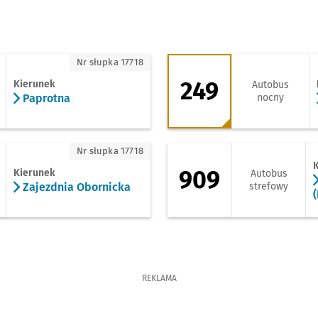
aprotna
249 - kierunek Krzy
Nr słupka 17718
249
Kierunek
Autobus
Paprotna
nocny
ajezdnia Obornicka
909 - kierunek Str
Nr słupka 17718
909
Kierunek
Autobus
Zajezdnia Obornicka
strefowy
REKLAMA