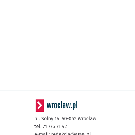
pl. Solny 14,
50-062
Wrocław
tel. 71 776 71 42
e-mail:
redakcja@araw.pl