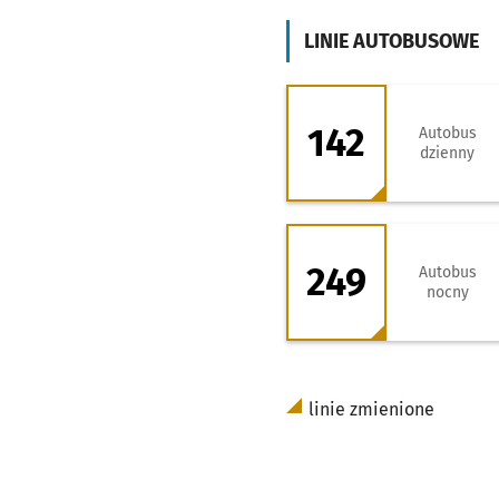
LINIE AUTOBUSOWE
142 - kierunek P
142
Autobus
dzienny
249 - kierunek Z
249
Autobus
nocny
linie zmienione