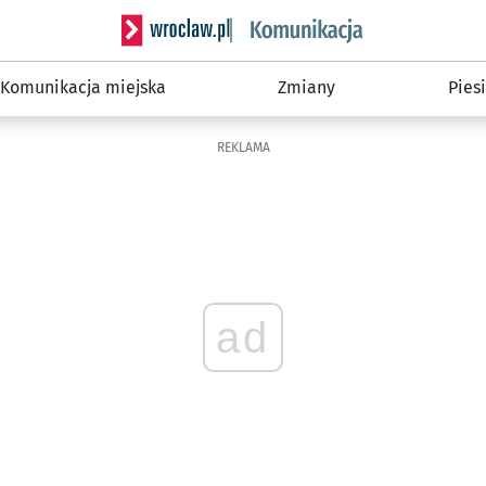
Serwis informacyjny wroclaw.pl podserwis: Ko
Komunikacja miejska
Zmiany
Piesi
REKLAMA
ad