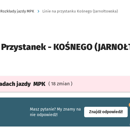
Rozkłady jazdy MPK
Linie na przystanku Kośnego (Jarnołtowska)
Przystanek -
KOŚNEGO (JARNOŁ
ładach
jazdy
MPK
( 18 zmian )
Masz pytanie? My znamy na
- ot
Znajdź odpowiedź!
nie odpowiedź!