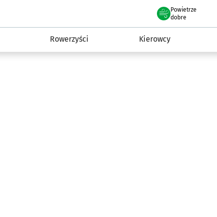
Powietrze
we Wrocławiu
munikacja
dobre
Rowerzyści
Kierowcy