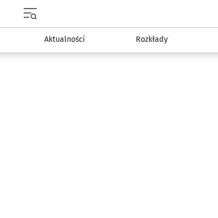
Menu główne portalu wroclaw.pl
Aktualności
Rozkłady