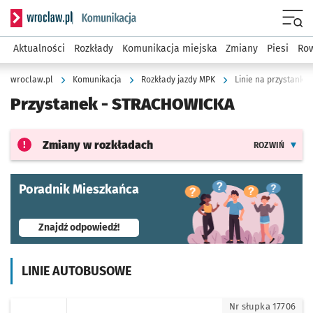
Serwis informacyjny wroclaw.pl podserwis: Komunikacja
Menu
Aktualności
Rozkłady
Komunikacja miejska
Zmiany
Piesi
Row
wroclaw.pl
Komunikacja
Rozkłady jazdy MPK
Linie na przystanku
Przystanek -
STRACHOWICKA
Zmiany w rozkładach
ROZWIŃ
Poradnik Mieszkańca
- otworzy się w nowej karcie
Znajdź odpowiedź!
LINIE AUTOBUSOWE
107 - kierunek Krzyki
Nr słupka 17706