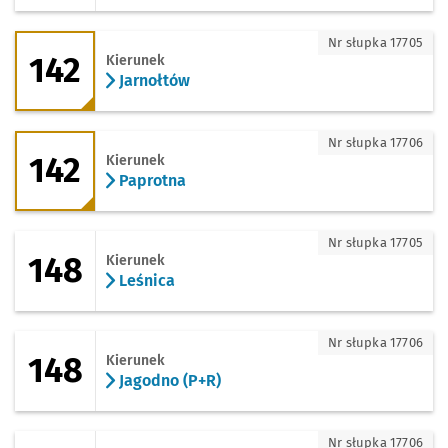
142 - kierunek Jarnołtów
Nr słupka 17705
142
Kierunek
Jarnołtów
142 - kierunek Paprotna
Nr słupka 17706
142
Kierunek
Paprotna
148 - kierunek Leśnica
Nr słupka 17705
148
Kierunek
Leśnica
148 - kierunek Jagodno (P+R)
Nr słupka 17706
148
Kierunek
Jagodno (P+R)
148 - kierunek Zajezdnia Obornicka
Nr słupka 17706