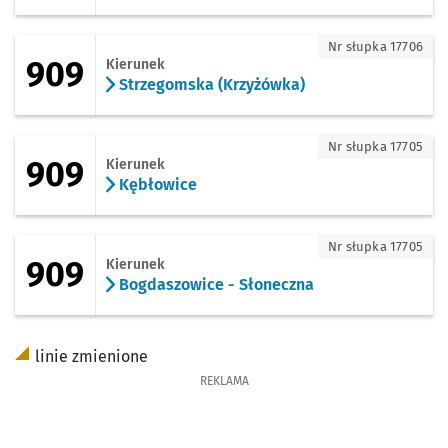
909 - kierunek Strzegomska (Krzyżówka
Nr słupka 17706
909
Kierunek
Strzegomska (Krzyżówka)
909 - kierunek Kębłowice
Nr słupka 17705
909
Kierunek
Kębłowice
909 - kierunek Bogdaszowice - Słonecz
Nr słupka 17705
909
Kierunek
Bogdaszowice - Słoneczna
linie zmienione
REKLAMA