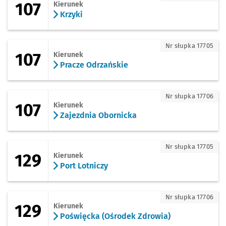
107
Kierunek
Krzyki
107 - kierunek Pracze Odrzańskie
Nr słupka 17705
107
Kierunek
Pracze Odrzańskie
107 - kierunek Zajezdnia Obornicka
Nr słupka 17706
107
Kierunek
Zajezdnia Obornicka
129 - kierunek Port Lotniczy
Nr słupka 17705
129
Kierunek
Port Lotniczy
129 - kierunek Poświęcka (Ośrodek Zdr
Nr słupka 17706
129
Kierunek
Poświęcka (Ośrodek Zdrowia)