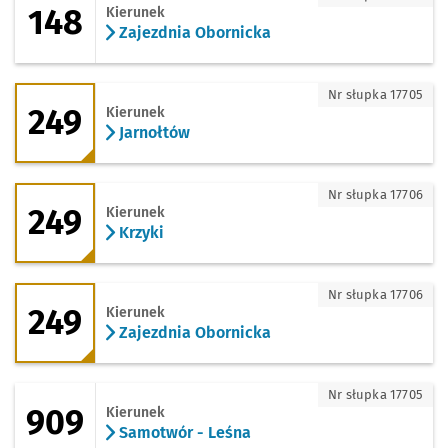
148
Kierunek
Zajezdnia Obornicka
249 - kierunek Jarnołtów
Nr słupka 17705
249
Kierunek
Jarnołtów
249 - kierunek Krzyki
Nr słupka 17706
249
Kierunek
Krzyki
249 - kierunek Zajezdnia Obornicka
Nr słupka 17706
249
Kierunek
Zajezdnia Obornicka
909 - kierunek Samotwór - Leśna
Nr słupka 17705
909
Kierunek
Samotwór - Leśna