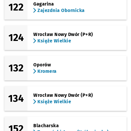
122
Gagarina
Sprawdź p
Dworzec 
Dworzec Autobusowy
Zajezdnia Obornicka
124
Wrocław Nowy Dwór (P+R)
Księże Wielkie
132
Oporów
Kromera
134
Wrocław Nowy Dwór (P+R)
Księże Wielkie
152
Blacharska