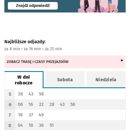
- otworzy się w nowej karcie
Znajdź odpowiedź!
Najbliższe odjazdy:
za 8 min • za 16 min • za 25 min
ZOBACZ TRASĘ I CZASY PRZEJAZDÓW
W dni
Sobota
Niedziela
robocze
Rozkład jazdy -
W dni robocze
28
43
58
5
Odjazd
minut po godzinie 5
Odjazd
minut po godzinie 5
Odjazd
minut po godzinie 5
Godzina odjazdu
06
16
22
28
43
58
6
Odjazd
minut po godzinie 6
Odjazd
minut po godzinie 6
Odjazd
minut po godzinie 6
Odjazd
minut po godzinie 6
Odjazd
minut po godzinie 6
Odjazd
minut po godzinie 6
Godzina odjazdu
18
37
49
7
Odjazd
minut po godzinie 7
Odjazd
minut po godzinie 7
Odjazd
minut po godzinie 7
Godzina odjazdu
04
18
36
51
8
Odjazd
minut po godzinie 8
Odjazd
minut po godzinie 8
Odjazd
minut po godzinie 8
Odjazd
minut po godzinie 8
Godzina odjazdu