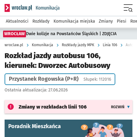
Serwis informacyjny wroclaw.pl podserwis: Komunikacja
Menu
Aktualności
Rozkłady
Komunikacja miejska
Zmiany
Piesi
Row
WROCŁAW
Dwie kolizje na Powstańców Śląskich | ZDJĘCIA
wroclaw.pl
Komunikacja
Rozkłady jazdy MPK
Linia 106
Autobu
Rozkład jazdy autobusu 106,
kierunek: Dworzec Autobusowy
Przystanek Rogowska (P+R)
Słupek: 112016
Ostatnia aktualizacja:
27.06.2026
Zmiany w rozkładach
linii 106
ROZWIŃ
Poradnik Mieszkańca