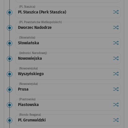
(Pl. Staszica)
Sprawdź
przystan
Pl. Staszica (Park Staszica)
(Pl. Powstańców Wielkopolskich)
Sprawdź
przysta
Dworzec Nadodrze
(Słowiańska)
Sprawdź
przysta
Słowiańska
(Jedności Narodowej)
Sprawdź
przysta
Nowowiejska
(Nowowiejska)
Sprawdź
przysta
Wyszyńskiego
(Nowowiejska)
Sprawdź
przysta
Prusa
(Piastowska)
Sprawdź
przysta
Piastowska
(Rondo Reagana)
Sprawdź
przystan
Pl. Grunwaldzki