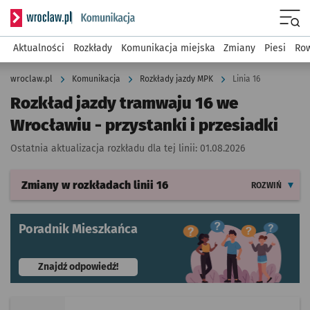
Serwis informacyjny wroclaw.pl podserwis: Komunikacja
Menu
Aktualności
Rozkłady
Komunikacja miejska
Zmiany
Piesi
Row
wroclaw.pl
Komunikacja
Rozkłady jazdy MPK
Linia 16
Rozkład jazdy tramwaju 16 we
Wrocławiu - przystanki i przesiadki
Ostatnia aktualizacja rozkładu dla tej linii:
01.08.2026
Zmiany w rozkładach
linii 16
ROZWIŃ
Poradnik Mieszkańca
- otworzy się w nowej karcie
Znajdź odpowiedź!