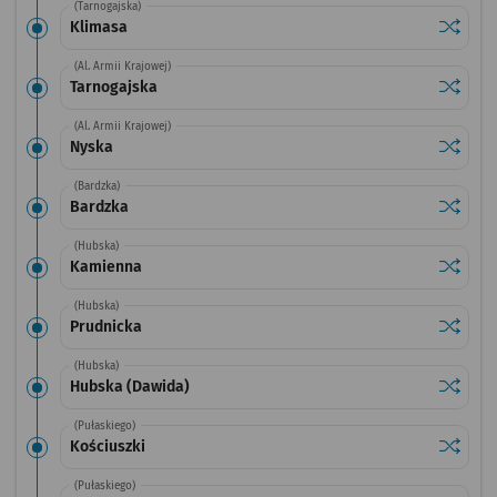
(Tarnogajska)
Sprawdź
przysta
Klimasa
(Al. Armii Krajowej)
Sprawdź
przysta
Tarnogajska
(Al. Armii Krajowej)
Sprawdź
przysta
Nyska
(Bardzka)
Sprawdź
przysta
Bardzka
(Hubska)
Sprawdź
przysta
Kamienna
(Hubska)
Sprawdź
przysta
Prudnicka
(Hubska)
Sprawdź
przysta
Hubska (Dawida)
(Pułaskiego)
Sprawdź
przysta
Kościuszki
(Pułaskiego)