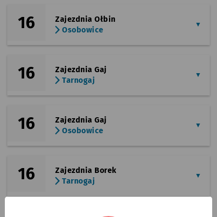
16
Zajezdnia Ołbin
Osobowice
16
Zajezdnia Gaj
Tarnogaj
16
Zajezdnia Gaj
Osobowice
16
Zajezdnia Borek
Tarnogaj