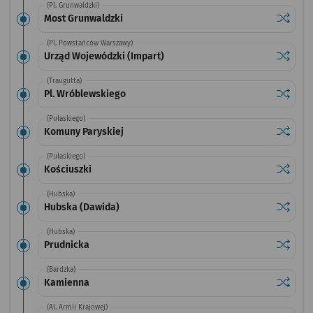
(Pl. Grunwaldzki)
Sprawdź
przysta
Most Grunwaldzki
(Pl. Powstańców Warszawy)
Sprawdź
przysta
Urząd Wojewódzki (Impart)
(Traugutta)
Sprawdź
przysta
Pl. Wróblewskiego
(Pułaskiego)
Sprawdź
przysta
Komuny Paryskiej
(Pułaskiego)
Sprawdź
przysta
Kościuszki
(Hubska)
Sprawdź
przysta
Hubska (Dawida)
(Hubska)
Sprawdź
przysta
Prudnicka
(Bardzka)
Sprawdź
przysta
Kamienna
(Al. Armii Krajowej)