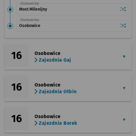
(Osobowicka)
Sprawdź
przysta
Most Milenijny
(Osobowicka)
Sprawdź
przysta
Osobowice
16
Osobowice
Zajezdnia Gaj
16
Osobowice
Zajezdnia Ołbin
16
Osobowice
Zajezdnia Borek