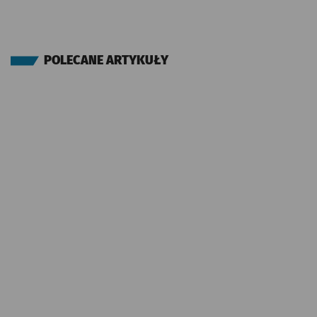
POLECANE ARTYKUŁY