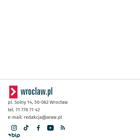
pl. Solny 14,
50-062
Wrocław
tel. 71 776 71 42
e-mail:
redakcja@araw.pl