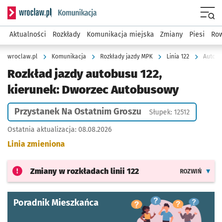
Serwis informacyjny wroclaw.pl podserwis: Komunikacja
Menu
Aktualności
Rozkłady
Komunikacja miejska
Zmiany
Piesi
Row
wroclaw.pl
Komunikacja
Rozkłady jazdy MPK
Linia 122
Autobu
Rozkład jazdy autobusu 122,
kierunek: Dworzec Autobusowy
Przystanek Na Ostatnim Groszu
Słupek: 12512
Ostatnia aktualizacja:
08.08.2026
Linia zmieniona
Zmiany w rozkładach
linii 122
ROZWIŃ
Poradnik Mieszkańca