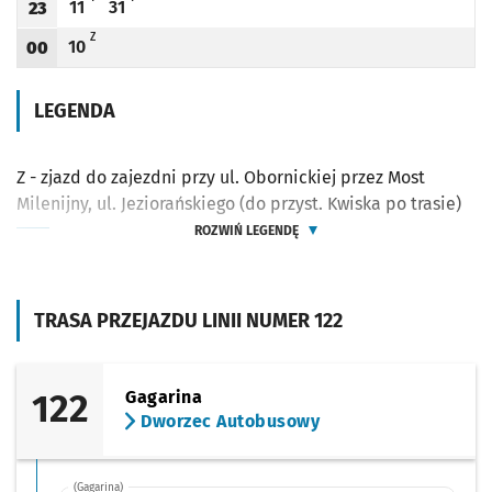
11
31
23
Odjazd
minut po godzinie 23
Odjazd
minut po godzinie 23
Godzina odjazdu
Z - ZJAZD DO ZAJEZDNI PRZY UL. OBORNICKIEJ PRZEZ MOST MILENIJNY, UL. JEZI
Z
10
00
Odjazd
minut po godzinie 00
Godzina odjazdu
LEGENDA
Z - zjazd do zajezdni przy ul. Obornickiej przez Most
Milenijny, ul. Jeziorańskiego (do przyst. Kwiska po trasie)
ROZWIŃ LEGENDĘ
TRASA PRZEJAZDU LINII NUMER 122
122
Gagarina
Dworzec Autobusowy
(Gagarina)