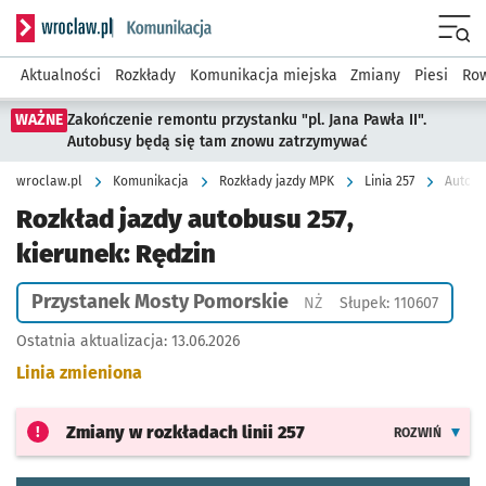
Serwis informacyjny wroclaw.pl podserwis: Komunikacja
Menu
Aktualności
Rozkłady
Komunikacja miejska
Zmiany
Piesi
Row
WAŻNE
Zakończenie remontu przystanku "pl. Jana Pawła II".
Autobusy będą się tam znowu zatrzymywać
wroclaw.pl
Komunikacja
Rozkłady jazdy MPK
Linia 257
Autobu
Rozkład jazdy autobusu 257,
kierunek: Rędzin
Przystanek Mosty Pomorskie
Przystanek na życzenie
NŻ
Słupek: 110607
Ostatnia aktualizacja:
13.06.2026
Linia zmieniona
Zmiany w rozkładach
linii 257
ROZWIŃ