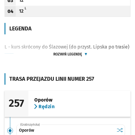
12
03
Odjazd
minut po godzinie 03
Godzina odjazdu
L - KURS SKRÓCONY DO ŚLAZOWEJ (DO PRZYST. LIPSKA PO TRASIE)
L
12
04
Odjazd
minut po godzinie 04
Godzina odjazdu
LEGENDA
L - kurs skrócony do Ślazowej (do przyst. Lipska po trasie)
ROZWIŃ LEGENDĘ
TRASA PRZEJAZDU LINII NUMER 257
257
Oporów
Rędzin
(Grabiszyńska)
Sprawdź p
Oporów
Oporów