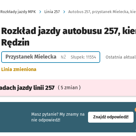
Rozkłady jazdy MPK
Linia 257
Autobus 257, przystanek Mielecka, kie
Rozkład jazdy autobusu 257, kie
Rędzin
Przystanek Mielecka
Przystanek na życzenie
NŻ
Słupek: 11554
Ostatnia aktual
Linia zmieniona
ładach
jazdy
linii 257
( 5 zmian )
Masz pytanie? My znamy na
- ot
Znajdź odpowiedź!
nie odpowiedź!