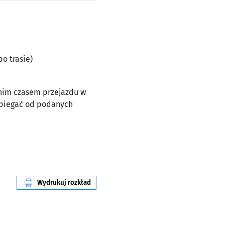
po trasie)
dnim czasem przejazdu w
dbiegać od podanych
Wydrukuj rozkład
linii nr 257