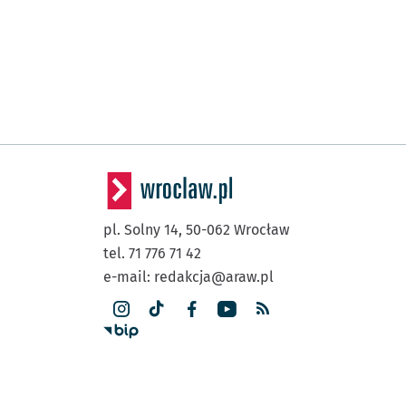
(Osobowicka)
Serbska (C.K. Agora)
Przystanek na życzenie
NŻ
(Osobowicka)
Osobowicka
(Cmentarz II)
Przysta
NŻ
(Osobowicka)
Osobowicka
(Cmentarz)
Przystane
NŻ
(Osobowicka)
Most Milenijny
Przys
NŻ
pl. Solny 14,
50-062
Wrocław
(Osobowicka)
tel. 71 776 71 42
Osobowice
Przystane
NŻ
e-mail:
redakcja@araw.pl
(Osobowicka)
Jarocińska
Przystane
NŻ
(Osobowicka)
Lipska
Przystanek na 
NŻ
(Osobowicka)
Las Osobowicki
Przy
NŻ