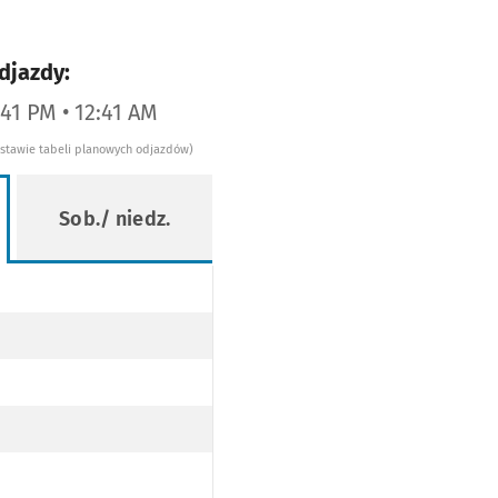
djazdy:
:41 PM • 12:41 AM
dstawie tabeli planowych odjazdów)
Sob./ niedz.
TRASIE)
TRASIE)
 TRASIE)