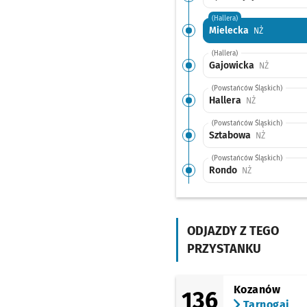
(Hallera)
Mielecka
Przystanek 
NŻ
(Hallera)
Gajowicka
Przystanek
NŻ
(Powstańców Śląskich)
Hallera
Przystanek na
NŻ
(Powstańców Śląskich)
Sztabowa
Przystanek
NŻ
(Powstańców Śląskich)
Rondo
Przystanek na 
NŻ
(Powstańców Śląskich)
Wielka
Przystanek na
NŻ
ODJAZDY Z TEGO
(Powstańców Śląskich)
Zaolziańska
Przystan
NŻ
PRZYSTANKU
(Swobodna)
EPI
Przystanek na życz
NŻ
Kozanów
136
(Sucha)
Tarnogaj