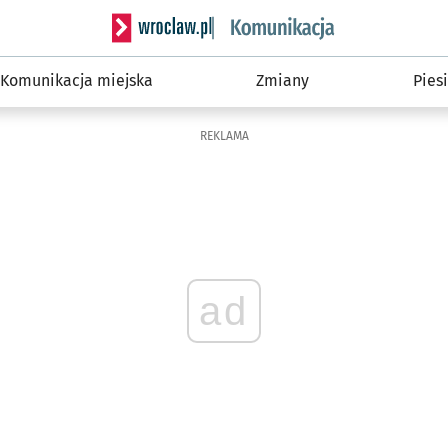
Serwis informacyjny wroclaw.pl podserwis: Ko
Komunikacja miejska
Zmiany
Piesi
REKLAMA
ad