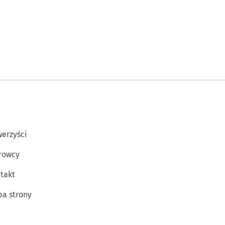
erzyści
rowcy
takt
a strony