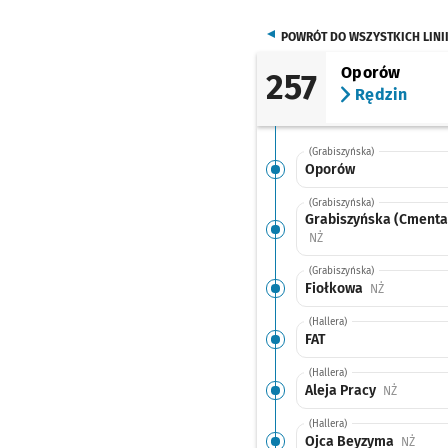
POWRÓT DO WSZYSTKICH LINI
Oporów
257
Rędzin
(Grabiszyńska)
Oporów
(Grabiszyńska)
Grabiszyńska (Cmenta
Przystanek na życzenie
NŻ
(Grabiszyńska)
Fiołkowa
Przystanek 
NŻ
(Hallera)
FAT
(Hallera)
Aleja Pracy
Przystane
NŻ
(Hallera)
Ojca Beyzyma
Przyst
NŻ