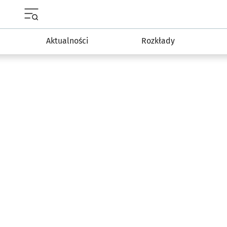
Menu główne portalu wroclaw.pl
Aktualności
Rozkłady