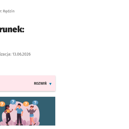
r: Rędzin
runek:
izacja:
13.06.2026
ROZWIŃ
INFORMACJE O ZMIANACH W ROZKŁADACH JAZDY LINII
worzy się w nowej karcie