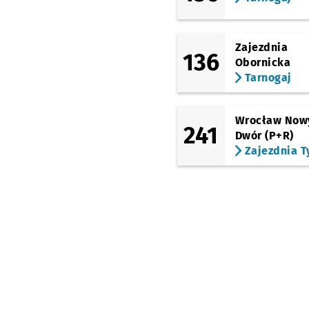
Dworzec Autobusowy
(Gliniana)
Dyrekcyjna
Przystan
NŻ
Zajezdnia
136
Obornicka
(Petrusewicza)
Petrusewicza
Tarnogaj
(Borowska)
Dworzec Autobusowy
Wrocław Now
241
(Peronowa)
Dwór (P+R)
Dworzec Główny
Zajezdnia T
(Świdnicka)
Arkady (Capitol)
(Świdnicka)
Renoma
(Kazimierza Wielkiego)
Świdnicka
(Kazimierza Wielkiego)
Rynek
(Pomorska)