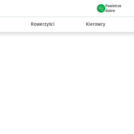
Powietrze
we Wrocławiu
munikacja
dobre
Rowerzyści
Kierowcy