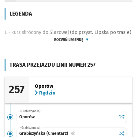
LEGENDA
L - kurs skrócony do Ślazowej (do przyst. Lipska po trasie)
ROZWIŃ LEGENDĘ
TRASA PRZEJAZDU LINII NUMER 257
257
Oporów
Rędzin
(Grabiszyńska)
Sprawdź p
Oporów
Oporów
(Grabiszyńska)
Sprawdź p
Grabiszy
Grabiszyńska (Cmentarz)
Przystanek na życzenie
NŻ