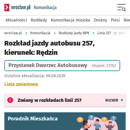
Serwis informacyjny wroclaw.pl podserwis: Komunikacja
Menu
Aktualności
Rozkłady
Komunikacja miejska
Zmiany
Piesi
Row
wroclaw.pl
Komunikacja
Rozkłady jazdy MPK
Linia 257
Autobu
Rozkład jazdy autobusu 257,
kierunek: Rędzin
Przystanek Dworzec Autobusowy
Słupek: 21102
Ostatnia aktualizacja:
08.08.2026
Linia zmieniona
Zmiany w rozkładach
linii 257
ROZWIŃ
Poradnik Mieszkańca