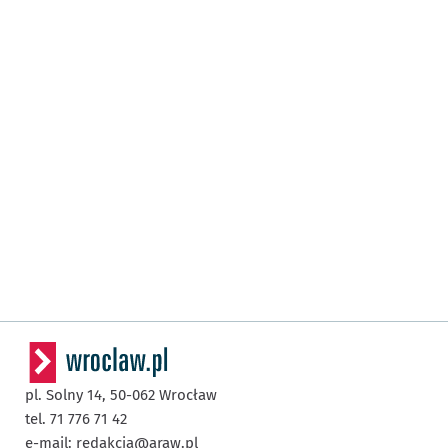
pl. Solny 14,
50-062
Wrocław
tel. 71 776 71 42
e-mail:
redakcja@araw.pl