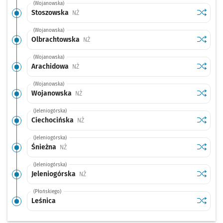
(Wojanowska)
Sprawdź
przysta
Stoszowska
Przystanek na życzenie
NŻ
(Wojanowska)
Sprawdź
przysta
Olbrachtowska
Przystanek na życzenie
NŻ
(Wojanowska)
Sprawdź
przysta
Arachidowa
Przystanek na życzenie
NŻ
(Wojanowska)
Sprawdź
przysta
Wojanowska
Przystanek na życzenie
NŻ
(Jeleniogórska)
Sprawdź
przysta
Ciechocińska
Przystanek na życzenie
NŻ
(Jeleniogórska)
Sprawdź
przysta
Śnieżna
Przystanek na życzenie
NŻ
(Jeleniogórska)
Sprawdź
przysta
Jeleniogórska
Przystanek na życzenie
NŻ
(Płońskiego)
Sprawdź
przysta
Leśnica