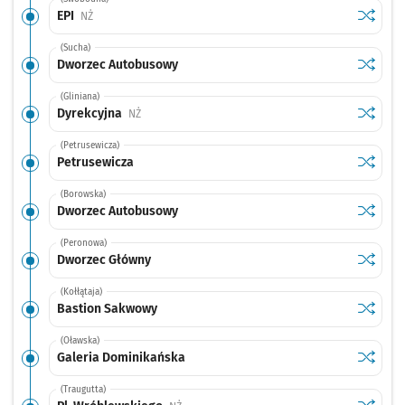
Sprawdź
przysta
EPI
Przystanek na życzenie
NŻ
(Sucha)
Sprawdź
przysta
Dworzec Autobusowy
(Gliniana)
Sprawdź
przysta
Dyrekcyjna
Przystanek na życzenie
NŻ
(Petrusewicza)
Sprawdź
przysta
Petrusewicza
(Borowska)
Sprawdź
przysta
Dworzec Autobusowy
(Peronowa)
Sprawdź
przysta
Dworzec Główny
(Kołłątaja)
Sprawdź
przysta
Bastion Sakwowy
(Oławska)
Sprawdź
przysta
Galeria Dominikańska
(Traugutta)