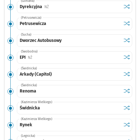
(Gliniana)
Sprawdź
przysta
Dyrekcyjna
Przystanek na życzenie
NŻ
(Petrusewicza)
Sprawdź
przysta
Petrusewicza
(Sucha)
Sprawdź
przysta
Dworzec Autobusowy
(Swobodna)
Sprawdź
przysta
EPI
Przystanek na życzenie
NŻ
(Świdnicka)
Sprawdź
przystan
Arkady (Capitol)
(Świdnicka)
Sprawdź
przysta
Renoma
(Kazimierza Wielkiego)
Sprawdź
przysta
Świdnicka
(Kazimierza Wielkiego)
Sprawdź
przysta
Rynek
(Legnicka)