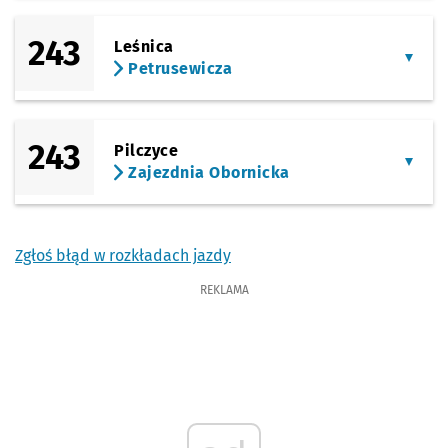
243
Leśnica
Petrusewicza
243
Pilczyce
Zajezdnia Obornicka
Zgłoś błąd w rozkładach jazdy
REKLAMA