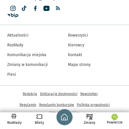
Aktualności
Rowerzyści
Rozkłady
Kierowcy
Komunikacja miejska
Kontakt
Zmiany w komunikacji
Mapa strony
Piesi
Inne informacje
Redakcja
Deklaracja dostępności
Newsletter
Regulamin
Regulamin konkursów
Polityka prywatności
Strona główna - wroclaw.pl
Ustawienia cookies
Powietrze
Rozkłady
Bilety
Zmiany
© Copyright 2005-2026, ARAW S.A., Gmina Wrocław