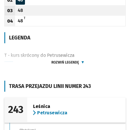
02
Odjazd
minut po godzinie 02
Godzina odjazdu
48
03
Odjazd
minut po godzinie 03
Godzina odjazdu
T - KURS SKRÓCONY DO PETRUSEWICZA
T
48
04
Odjazd
minut po godzinie 04
Godzina odjazdu
LEGENDA
T - kurs skrócony do Petrusewicza
ROZWIŃ LEGENDĘ
TRASA PRZEJAZDU LINII NUMER 243
243
Leśnica
Petrusewicza