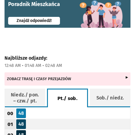
Poradnik Mieszkańca
- otworzy się w nowej karcie
Znajdź odpowiedź!
Najbliższe odjazdy:
12:48 AM • 01:48 AM • 02:48 AM
ZOBACZ TRASĘ I CZASY PRZEJAZDÓW
Niedz./ pon.
Sob./ niedz.
Pt./ sob.
– czw./ pt.
Rozkład jazdy -
Pt./ sob.
48
00
Odjazd
minut po godzinie 00
Godzina odjazdu
48
01
Odjazd
minut po godzinie 01
Godzina odjazdu
48