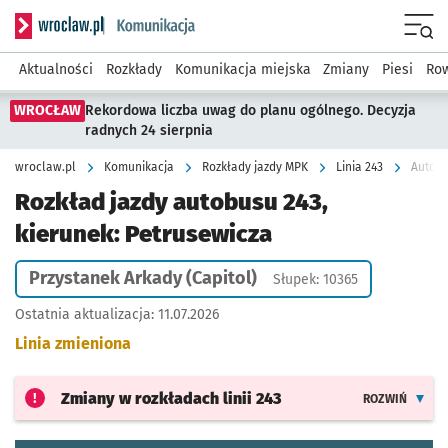
Serwis informacyjny wroclaw.pl podserwis: Komunikacja
Menu
Aktualności
Rozkłady
Komunikacja miejska
Zmiany
Piesi
Row
WROCŁAW
Rekordowa liczba uwag do planu ogólnego. Decyzja
radnych 24 sierpnia
wroclaw.pl
Komunikacja
Rozkłady jazdy MPK
Linia 243
Autobu
Rozkład jazdy autobusu 243,
kierunek: Petrusewicza
Przystanek Arkady (Capitol)
Słupek: 10365
Ostatnia aktualizacja:
11.07.2026
Linia zmieniona
Zmiany w rozkładach
linii 243
ROZWIŃ