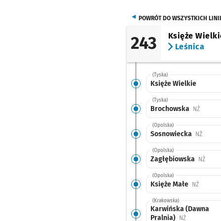
POWRÓT DO WSZYSTKICH LINI
Księże Wielki
243
Leśnica
(Tyska)
Księże Wielkie
(Tyska)
Brochowska
Przysta
NŻ
(Opolska)
Sosnowiecka
Przyst
NŻ
(Opolska)
Zagłębiowska
Przys
NŻ
(Opolska)
Księże Małe
Przystan
NŻ
(Krakowska)
Karwińska (Dawna
Pralnia)
Przystanek n
NŻ