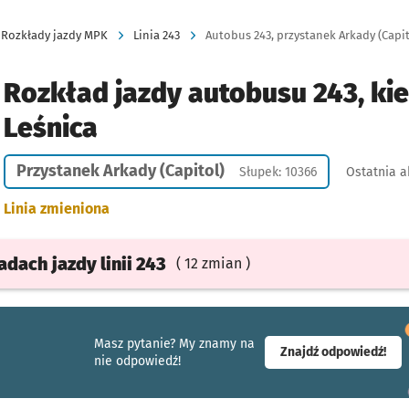
Rozkłady jazdy MPK
Linia 243
Autobus 243, przystanek Arkady (Capito
Rozkład jazdy autobusu 243, ki
Leśnica
Przystanek Arkady (Capitol)
Słupek: 10366
Ostatnia a
Linia zmieniona
ładach
jazdy
linii 243
( 12 zmian )
Masz pytanie? My znamy na
- ot
Znajdź odpowiedź!
nie odpowiedź!