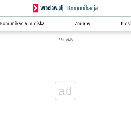
Serwis informacyjny wroclaw.pl podserwis: Ko
Komunikacja miejska
Zmiany
Piesi
REKLAMA
ad