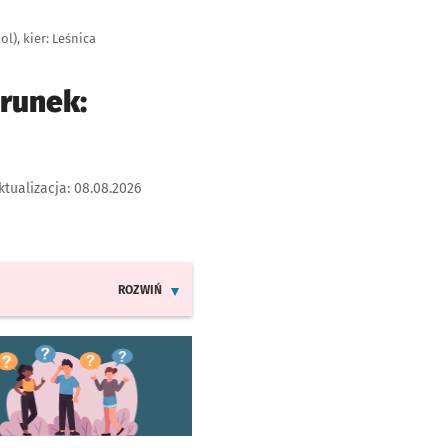
l), kier: Leśnica
erunek:
ktualizacja:
08.08.2026
ROZWIŃ
INFORMACJE O ZMIANACH W ROZKŁADACH JAZDY LINI
worzy się w nowej karcie