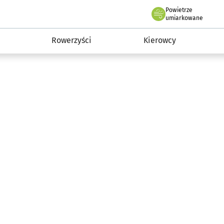
Powietrze
we Wrocławiu
munikacja
umiarkowane
Rowerzyści
Kierowcy