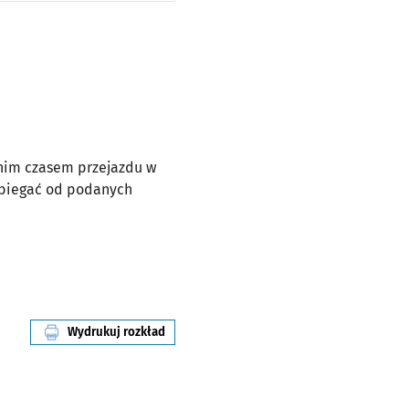
dnim czasem przejazdu w
dbiegać od podanych
Wydrukuj rozkład
linii nr 243