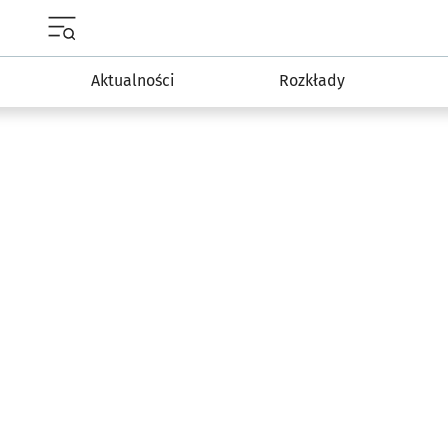
Menu główne portalu wroclaw.pl
Aktualności
Rozkłady