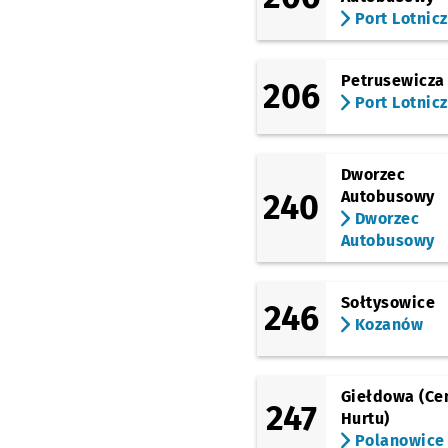
Port Lotnic
(Piotra Skargi)
Bastion Sakwowy
(Piłsudskiego)
Petrusewicza
206
Dworzec Główny
Port Lotnic
(Swobodna)
EPI
Przystanek na życz
NŻ
Dworzec
(Ślężna)
Dworzec Autobusowy
240
Autobusowy
Dworzec
(Gliniana)
Autobusowy
Dyrekcyjna
Przystan
NŻ
(Petrusewicza)
Petrusewicza
Sołtysowice
246
Kozanów
(Sucha)
Dworzec Autobusowy
(Swobodna)
EPI
Giełdowa (Ce
Przystanek na życz
NŻ
247
Hurtu)
(Świdnicka)
Polanowice
Arkady (Capitol)