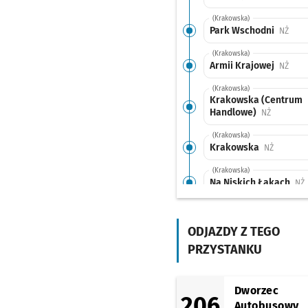
(Krakowska)
Park Wschodni
Przys
NŻ
(Krakowska)
Armii Krajowej
Przys
NŻ
(Krakowska)
Krakowska (Centrum
Handlowe)
Przystane
NŻ
(Krakowska)
Krakowska
Przystan
NŻ
(Krakowska)
Na Niskich Łąkach
P
NŻ
(Traugutta)
Pl. Zgody (Muzeum
Etnograficzne)
ODJAZDY Z TEGO
Przys
NŻ
PRZYSTANKU
(Pułaskiego)
Pl. Wróblewskiego
P
NŻ
(Piotra Skargi)
Dworzec
206
Galeria Dominikańska
Autobusowy