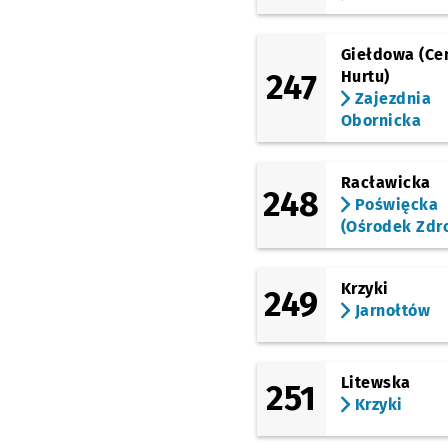
(Świdnicka)
Renoma
Giełdowa (Ce
247
Hurtu)
(Kazimierza Wielkiego)
Zajezdnia
Świdnicka
Obornicka
(Kazimierza Wielkiego)
Rynek
Racławicka
(Legnicka)
248
Pl. Jana Pawła II
Poświęcka
(Ośrodek Zdr
(Legnicka)
Młodych Techników
Akademia Sztuk
Krzyki
Teatralnych
Przystan
NŻ
249
Jarnołtów
(Legnicka)
Pl. Strzegomski
(Muzeum
Współczesne)
Przyst
NŻ
Litewska
251
Krzyki
(Legnicka)
Wrocław Mikołajów
(Zachodnia)
Przystan
NŻ