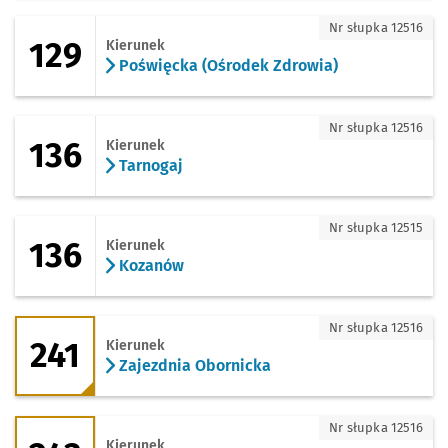
129 - kierunek Poświęcka (Ośrodek Zdr
Nr słupka 12516
129
Kierunek
Poświęcka (Ośrodek Zdrowia)
136 - kierunek Tarnogaj
Nr słupka 12516
136
Kierunek
Tarnogaj
136 - kierunek Kozanów
Nr słupka 12515
136
Kierunek
Kozanów
241 - kierunek Zajezdnia Obornicka
Nr słupka 12516
241
Kierunek
Zajezdnia Obornicka
243 - kierunek Księże Wielkie
Nr słupka 12516
Kierunek