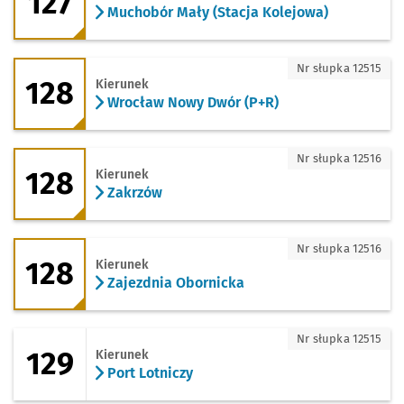
127
Muchobór Mały (Stacja Kolejowa)
128 - kierunek Wrocław Nowy Dwór (P+
Nr słupka 12515
128
Kierunek
Wrocław Nowy Dwór (P+R)
128 - kierunek Zakrzów
Nr słupka 12516
128
Kierunek
Zakrzów
128 - kierunek Zajezdnia Obornicka
Nr słupka 12516
128
Kierunek
Zajezdnia Obornicka
129 - kierunek Port Lotniczy
Nr słupka 12515
129
Kierunek
Port Lotniczy