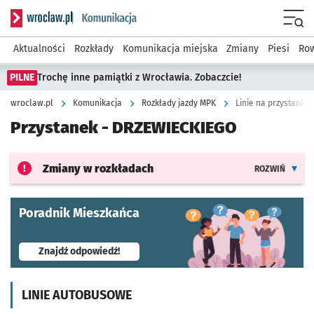
Serwis informacyjny wroclaw.pl podserwis: Komunikacja
Menu
Aktualności
Rozkłady
Komunikacja miejska
Zmiany
Piesi
Row
PILNE
Trochę inne pamiątki z Wrocławia. Zobaczcie!
wroclaw.pl
Komunikacja
Rozkłady jazdy MPK
Linie na przystanku
Przystanek -
DRZEWIECKIEGO
Zmiany w rozkładach
ROZWIŃ
Poradnik Mieszkańca
- otworzy się w nowej karcie
Znajdź odpowiedź!
LINIE AUTOBUSOWE