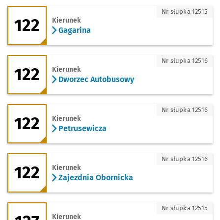
122 - kierunek Gagarina
Nr słupka 12515
122
Kierunek
Gagarina
122 - kierunek Dworzec Autobusowy
Nr słupka 12516
122
Kierunek
Dworzec Autobusowy
122 - kierunek Petrusewicza
Nr słupka 12516
122
Kierunek
Petrusewicza
122 - kierunek Zajezdnia Obornicka
Nr słupka 12516
122
Kierunek
Zajezdnia Obornicka
127 - kierunek Muchobór Mały (Stacja 
Nr słupka 12515
Kierunek