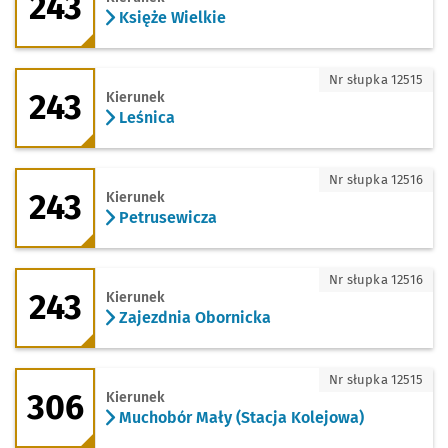
243
Księże Wielkie
243 - kierunek Leśnica
Nr słupka 12515
243
Kierunek
Leśnica
243 - kierunek Petrusewicza
Nr słupka 12516
243
Kierunek
Petrusewicza
243 - kierunek Zajezdnia Obornicka
Nr słupka 12516
243
Kierunek
Zajezdnia Obornicka
306 - kierunek Muchobór Mały (Stacja 
Nr słupka 12515
306
Kierunek
Muchobór Mały (Stacja Kolejowa)