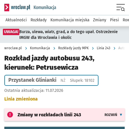
Serwis informacyjny wroclaw.pl podserwis: Komunikacja
Menu
Aktualności
Rozkłady
Komunikacja miejska
Zmiany
Piesi
Row
UWAGA!
Burza, ulewa, wiatr, grad, a do tego upał. Ostrzeżenie
IMGW dla Wrocławia i okolic
wroclaw.pl
Komunikacja
Rozkłady jazdy MPK
Linia 243
Autobu
Rozkład jazdy autobusu 243,
kierunek: Petrusewicza
Przystanek Glinianki
Przystanek na życzenie
NŻ
Słupek: 18102
Ostatnia aktualizacja:
11.07.2026
Linia zmieniona
Zmiany w rozkładach
linii 243
ROZWIŃ