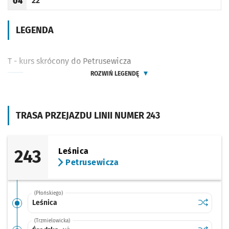
22
04
Odjazd
minut po godzinie 04
Godzina odjazdu
LEGENDA
T - kurs skrócony do Petrusewicza
ROZWIŃ LEGENDĘ
TRASA PRZEJAZDU LINII NUMER 243
243
Leśnica
Petrusewicza
(Płońskiego)
Sprawdź p
Leśnica
Leśnica
(Trzmielowicka)