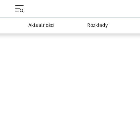
Menu główne portalu wroclaw.pl
Aktualności
Rozkłady