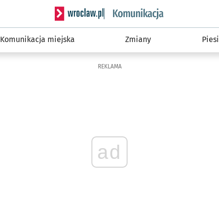
Serwis informacyjny wroclaw.pl podserwis: Ko
Komunikacja miejska
Zmiany
Piesi
REKLAMA
ad