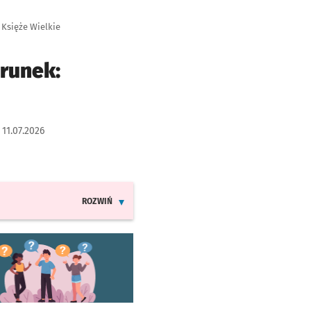
 Księże Wielkie
erunek:
:
11.07.2026
ROZWIŃ
INFORMACJE O ZMIANACH W ROZKŁADACH JAZDY LINI
worzy się w nowej karcie