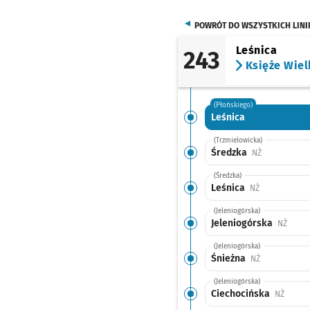
POWRÓT DO WSZYSTKICH LINI
Leśnica
243
Księże Wiel
(Płońskiego)
Leśnica
(Trzmielowicka)
Średzka
Przystanek n
NŻ
(Średzka)
Leśnica
Przystanek na
NŻ
(Jeleniogórska)
Jeleniogórska
Przyst
NŻ
(Jeleniogórska)
Śnieżna
Przystanek n
NŻ
(Jeleniogórska)
Ciechocińska
Przyst
NŻ