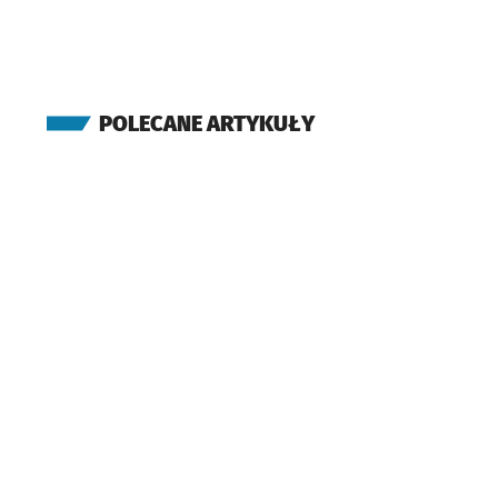
(Swobodna)
EPI
Przystanek na życz
NŻ
(Sucha)
Dworzec Autobusowy
POLECANE ARTYKUŁY
(Gliniana)
Dyrekcyjna
Przystan
NŻ
(Petrusewicza)
Petrusewicza
(Borowska)
Dworzec Autobusowy
(Peronowa)
Dworzec Główny
(Kołłątaja)
Bastion Sakwowy
(Oławska)
Galeria
Dominikańska
(Traugutta)
Pl. Wróblewskiego