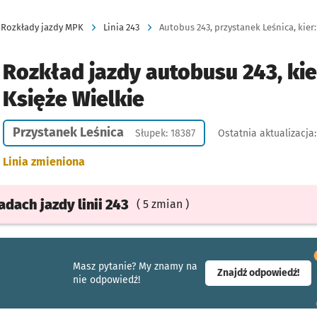
Rozkłady jazdy MPK
Linia 243
Autobus 243, przystanek Leśnica, kier:
Rozkład jazdy autobusu 243, ki
Księże Wielkie
Przystanek Leśnica
Słupek: 18387
Ostatnia aktualizacja
Linia zmieniona
ładach
jazdy
linii 243
( 5 zmian )
Masz pytanie? My znamy na
- ot
Znajdź odpowiedź!
nie odpowiedź!