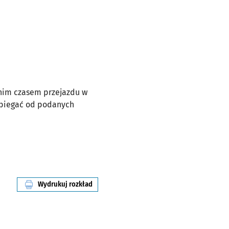
dnim czasem przejazdu w
dbiegać od podanych
Wydrukuj rozkład
linii nr 243