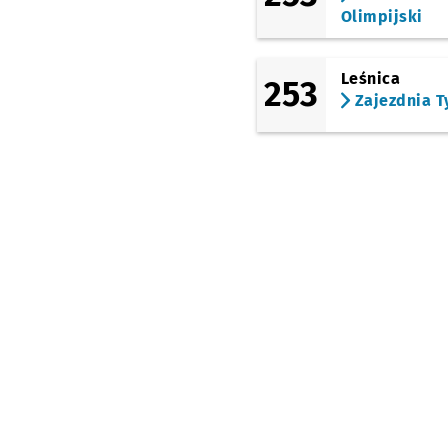
(Legnicka)
Olimpijski
Pl. Strzegomski
(Muzeum
Współczesne)
Przyst
NŻ
Leśnica
253
(Legnicka)
Zajezdnia T
Młodych Techników
Akademia Sztuk
Teatralnych
Przystan
NŻ
(Legnicka)
Pl. Jana Pawła II
(Kazimierza Wielkiego)
Rynek
(Krupnicza)
Narodowe Forum
Muzyki
Przystanek na
NŻ
(Podwale)
Renoma
(Świdnicka)
Arkady (Capitol)