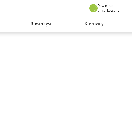
Powietrze
we Wrocławiu
munikacja
umiarkowane
Rowerzyści
Kierowcy