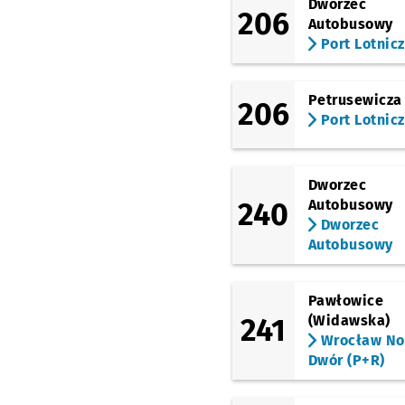
Dworzec
206
(Zachodnia)
Przystan
NŻ
Autobusowy
Port Lotnic
(Legnicka)
Niedźwiedzia
Przysta
NŻ
(Legnicka)
Petrusewicza
206
Małopanewska
Przy
NŻ
Port Lotnic
(Legnicka)
Kwiska
Dworzec
(Orlińskiego)
Na Ostatnim Groszu
240
Autobusowy
Przystanek na życzenie
NŻ
Dworzec
Autobusowy
(Horbaczewskiego)
Orlińskiego
Przystan
NŻ
(Balonowa)
Pawłowice
Drzewieckiego
Przys
NŻ
241
(Widawska)
(Balonowa)
Wrocław N
Hynka
Przystanek na 
NŻ
Dwór (P+R)
(Bajana)
Bystrzycka
Przystane
NŻ