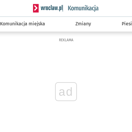
Serwis informacyjny wroclaw.pl podserwis: Ko
Komunikacja miejska
Zmiany
Piesi
REKLAMA
ad