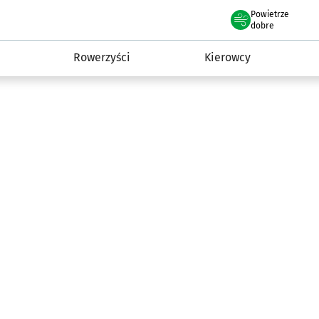
Powietrze
we Wrocławiu
munikacja
dobre
Rowerzyści
Kierowcy