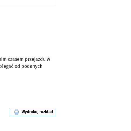
dnim czasem przejazdu w
dbiegać od podanych
Wydrukuj rozkład
linii nr 243