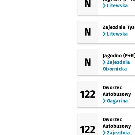
N
Galeria Dominikańska
Litewska
(Piotra Skargi)
Bastion Sakwowy
Zajezdnia Ty
N
(Piłsudskiego)
Dworzec Główny
Litewska
(Swobodna)
EPI
Przystanek na życz
NŻ
Jagodno (P+R
N
(Ślężna)
Zajezdnia
Dworzec Autobusowy
Obornicka
(Gliniana)
Dyrekcyjna
Przystan
NŻ
Dworzec
122
(Petrusewicza)
Autobusowy
Petrusewicza
Gagarina
(Sucha)
Dworzec Autobusowy
Dworzec
(Swobodna)
EPI
122
Autobusowy
Przystanek na życz
NŻ
Zajezdnia