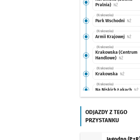
Pralnia)
Przystanek n
NŻ
(Krakowska)
Park Wschodni
Przys
NŻ
(Krakowska)
Armii Krajowej
Przys
NŻ
(Krakowska)
Krakowska (Centrum
Handlowe)
Przystane
NŻ
(Krakowska)
Krakowska
Przystan
NŻ
(Krakowska)
Na Niskich Łąkach
P
NŻ
(Traugutta)
Pl. Zgody (Muzeum
Etnograficzne)
ODJAZDY Z TEGO
Przys
NŻ
PRZYSTANKU
(Pułaskiego)
Pl. Wróblewskiego
P
NŻ
(Piotra Skargi)
Jagodno (P+R