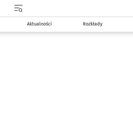
Menu główne portalu wroclaw.pl
Aktualności
Rozkłady