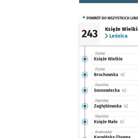
POWRÓT DO WSZYSTKICH LINI
Księże Wielki
243
Leśnica
(Tyska)
Księże Wielkie
(Tyska)
Brochowska
Przysta
NŻ
(Opolska)
Sosnowiecka
Przyst
NŻ
(Opolska)
Zagłębiowska
Przys
NŻ
(Opolska)
Księże Małe
Przystan
NŻ
(Krakowska)
Karwińska (Dawna