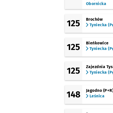
(Świdnicka)
Obornicka
Arkady (Capitol)
(Świdnicka)
Renoma
Brochów
125
Tyniecka (P
(Kazimierza Wielkiego)
Świdnicka
(Kazimierza Wielkiego)
Bieńkowice
Rynek
125
Tyniecka (P
(Legnicka)
Pl. Jana Pawła II
(Legnicka)
Zajezdnia Ty
125
Młodych Techników
Tyniecka (P
Akademia Sztuk
Teatralnych
Przystan
NŻ
(Legnicka)
Jagodno (P+R
Pl. Strzegomski
148
(Muzeum
Leśnica
Współczesne)
Przyst
NŻ
(Legnicka)
Wrocław Mikołajów