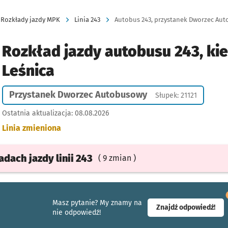
Rozkłady jazdy MPK
Linia 243
Autobus 243, przystanek Dworzec Auto
Rozkład jazdy autobusu 243, ki
Leśnica
Przystanek Dworzec Autobusowy
Słupek: 21121
Ostatnia aktualizacja:
08.08.2026
Linia zmieniona
ładach
jazdy
linii 243
( 9 zmian )
Masz pytanie? My znamy na
- ot
Znajdź odpowiedź!
nie odpowiedź!