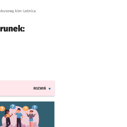
busowy, kier: Leśnica
erunek:
ROZWIŃ
INFORMACJE O ZMIANACH W ROZKŁADACH JAZDY LINI
worzy się w nowej karcie