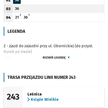
02
Odjazd
minut po godzinie 02
Godzina odjazdu
36
03
Odjazd
minut po godzinie 03
Godzina odjazdu
Z - ZJAZD DO ZAJEZDNI PRZY UL. OBORNICKIEJ (DO PRZYST. RYNEK PO TRASIE)
T - KURS SKRÓCONY DO PETRUSEWICZA
Z
T
21
36
04
Odjazd
minut po godzinie 04
Odjazd
minut po godzinie 04
Godzina odjazdu
LEGENDA
Z - zjazd do zajezdni przy ul. Obornickiej (do przyst.
Rynek po trasie)
ROZWIŃ LEGENDĘ
TRASA PRZEJAZDU LINII NUMER 243
243
Leśnica
Księże Wielkie