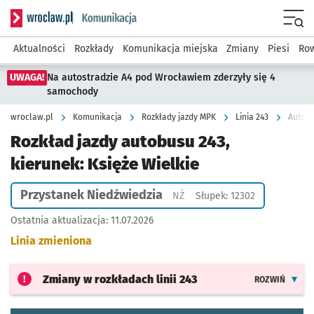
Serwis informacyjny wroclaw.pl podserwis: Komunikacja
Menu
Aktualności
Rozkłady
Komunikacja miejska
Zmiany
Piesi
Row
UWAGA!
Na autostradzie A4 pod Wrocławiem zderzyły się 4
samochody
wroclaw.pl
Komunikacja
Rozkłady jazdy MPK
Linia 243
Autobu
Rozkład jazdy autobusu 243,
kierunek: Księże Wielkie
Przystanek Niedźwiedzia
Przystanek na życzenie
NŻ
Słupek: 12302
Ostatnia aktualizacja:
11.07.2026
Linia zmieniona
Zmiany w rozkładach
linii 243
ROZWIŃ