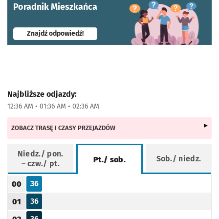
Poradnik Mieszkańca
- otworzy się w nowej karcie
Znajdź odpowiedź!
Najbliższe odjazdy:
12:36 AM • 01:36 AM • 02:36 AM
ZOBACZ TRASĘ I CZASY PRZEJAZDÓW
Niedz./ pon.
Sob./ niedz.
Pt./ sob.
– czw./ pt.
Rozkład jazdy -
Pt./ sob.
36
00
Odjazd
minut po godzinie 00
Godzina odjazdu
36
01
Odjazd
minut po godzinie 01
Godzina odjazdu
36