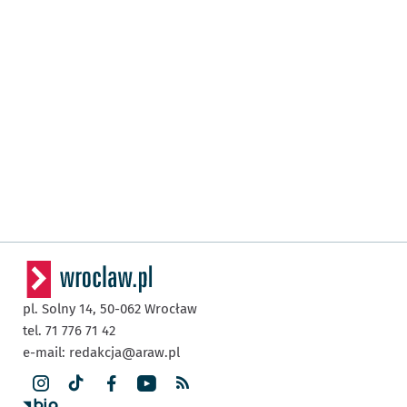
pl. Solny 14,
50-062
Wrocław
tel. 71 776 71 42
e-mail:
redakcja@araw.pl