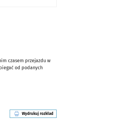
dnim czasem przejazdu w
dbiegać od podanych
Wydrukuj rozkład
linii nr 243