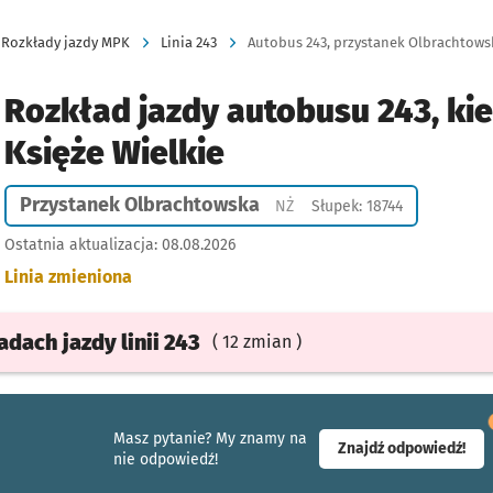
Rozkłady jazdy MPK
Linia 243
Autobus 243, przystanek Olbrachtowska
Rozkład jazdy autobusu 243, ki
Księże Wielkie
Przystanek Olbrachtowska
Przystanek na życzenie
NŻ
Słupek: 18744
Ostatnia aktualizacja:
08.08.2026
Linia zmieniona
ładach
jazdy
linii 243
( 12 zmian )
Masz pytanie? My znamy na
- ot
Znajdź odpowiedź!
nie odpowiedź!