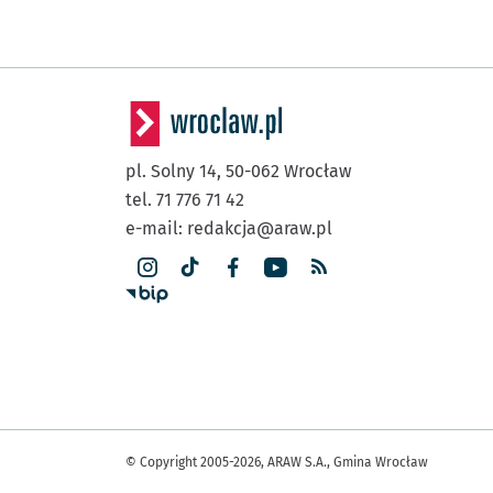
(Swobodna)
EPI
Przystanek na życz
NŻ
(Sucha)
Dworzec Autobusowy
(Gliniana)
Dyrekcyjna
Przystan
NŻ
pl. Solny 14,
50-062
Wrocław
tel. 71 776 71 42
(Petrusewicza)
Petrusewicza
e-mail:
redakcja@araw.pl
(Borowska)
Dworzec Autobusowy
(Peronowa)
Dworzec Główny
(Kołłątaja)
Bastion Sakwowy
(Oławska)
Galeria
Dominikańska
© Copyright 2005-2026, ARAW S.A., Gmina Wrocław