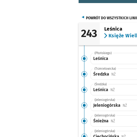
POWRÓT DO WSZYSTKICH LINI
Leśnica
243
Księże Wiel
(Płońskiego)
Leśnica
(Trzmielowicka)
Średzka
Przystanek n
NŻ
(Średzka)
Leśnica
Przystanek na
NŻ
(Jeleniogórska)
Jeleniogórska
Przyst
NŻ
(Jeleniogórska)
Śnieżna
Przystanek n
NŻ
(Jeleniogórska)
Ciechocińska
Przyst
NŻ