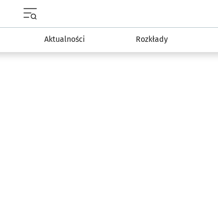
Menu główne portalu wroclaw.pl
Aktualności
Rozkłady