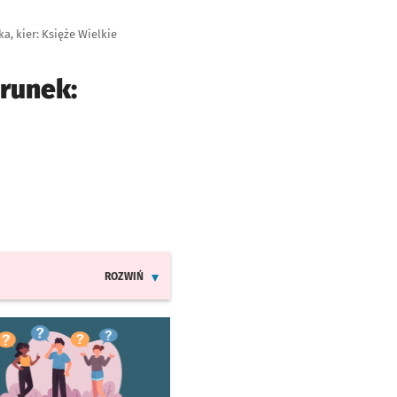
, kier: Księże Wielkie
erunek:
ROZWIŃ
INFORMACJE O ZMIANACH W ROZKŁADACH JAZDY LINI
worzy się w nowej karcie