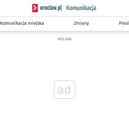
Serwis informacyjny wroclaw.pl podserwis: Ko
Komunikacja miejska
Zmiany
Piesi
REKLAMA
ad