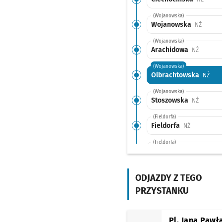
(Wojanowska)
Wojanowska
Przysta
NŻ
(Wojanowska)
Arachidowa
Przystan
NŻ
(Wojanowska)
Olbrachtowska
Przy
NŻ
(Wojanowska)
Stoszowska
Przystan
NŻ
(Fieldorfa)
Fieldorfa
Przystanek 
NŻ
(Fieldorfa)
Fieldorfa (Szpital)
P
NŻ
(Kosmonautów)
Kosmonautów
ODJAZDY Z TEGO
(Szpital)
Przystanek n
NŻ
PRZYSTANKU
(Kosmonautów)
Kosmonautów
Przys
NŻ
Pl. Jana Pawła