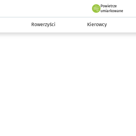
Powietrze
we Wrocławiu
munikacja
umiarkowane
Rowerzyści
Kierowcy