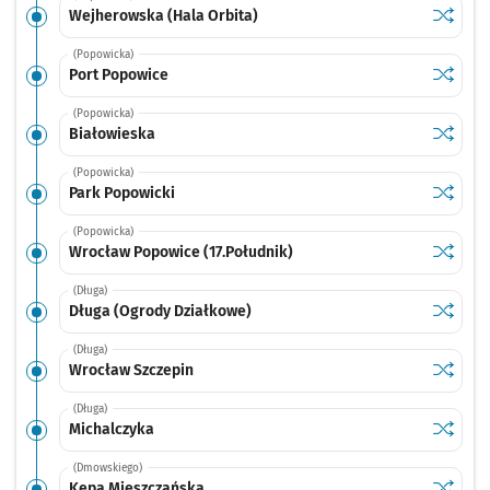
Sprawdź
przysta
Wejherowska (Hala Orbita)
(Popowicka)
Sprawdź
przysta
Port Popowice
(Popowicka)
Sprawdź
przysta
Białowieska
(Popowicka)
Sprawdź
przysta
Park Popowicki
(Popowicka)
Sprawdź
przysta
Wrocław Popowice (17.Południk)
(Długa)
Sprawdź
przysta
Długa (Ogrody Działkowe)
(Długa)
Sprawdź
przysta
Wrocław Szczepin
(Długa)
Sprawdź
przysta
Michalczyka
(Dmowskiego)
Sprawdź
przysta
Kępa Mieszczańska