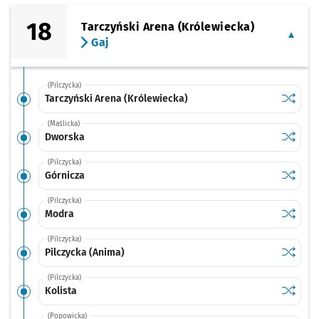
18
Tarczyński Arena (Królewiecka)
Gaj
(Pilczycka)
Sprawdź
przysta
Tarczyński Arena (Królewiecka)
(Maślicka)
Sprawdź
przysta
Dworska
(Pilczycka)
Sprawdź
przysta
Górnicza
(Pilczycka)
Sprawdź
przysta
Modra
(Pilczycka)
Sprawdź
przysta
Pilczycka (Anima)
(Pilczycka)
Sprawdź
przystan
Kolista
(Popowicka)