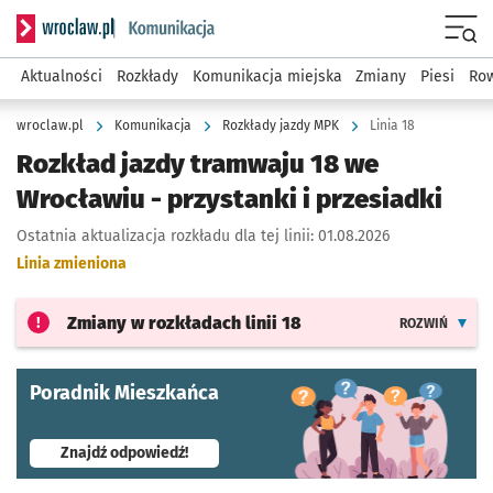
Serwis informacyjny wroclaw.pl podserwis: Komunikacja
Menu
Aktualności
Rozkłady
Komunikacja miejska
Zmiany
Piesi
Row
wroclaw.pl
Komunikacja
Rozkłady jazdy MPK
Linia 18
Rozkład jazdy tramwaju 18 we
Wrocławiu - przystanki i przesiadki
Ostatnia aktualizacja rozkładu dla tej linii:
01.08.2026
Linia zmieniona
Zmiany w rozkładach
linii 18
ROZWIŃ
Poradnik Mieszkańca
- otworzy się w nowej karcie
Znajdź odpowiedź!