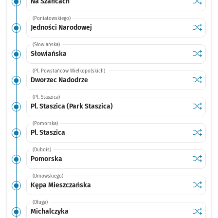
Sprawdź
przysta
Na Szańcach
(Poniatowskiego)
Sprawdź
przysta
Jedności Narodowej
(Słowiańska)
Sprawdź
przysta
Słowiańska
(Pl. Powstańców Wielkopolskich)
Sprawdź
przysta
Dworzec Nadodrze
(Pl. Staszica)
Sprawdź
przystan
Pl. Staszica (Park Staszica)
(Pomorska)
Sprawdź
przystan
Pl. Staszica
(Dubois)
Sprawdź
przysta
Pomorska
(Dmowskiego)
Sprawdź
przysta
Kępa Mieszczańska
(Długa)
Sprawdź
przysta
Michalczyka