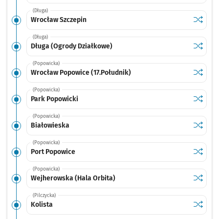
(Długa)
Sprawdź
przysta
Wrocław Szczepin
(Długa)
Sprawdź
przysta
Długa (Ogrody Działkowe)
(Popowicka)
Sprawdź
przysta
Wrocław Popowice (17.Południk)
(Popowicka)
Sprawdź
przysta
Park Popowicki
(Popowicka)
Sprawdź
przysta
Białowieska
(Popowicka)
Sprawdź
przysta
Port Popowice
(Popowicka)
Sprawdź
przysta
Wejherowska (Hala Orbita)
(Pilczycka)
Sprawdź
przystan
Kolista