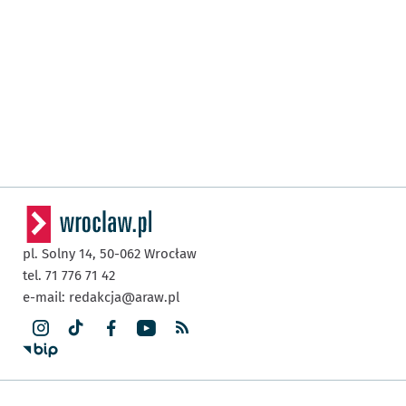
pl. Solny 14,
50-062
Wrocław
tel. 71 776 71 42
e-mail:
redakcja@araw.pl