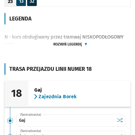
13
32
23
Odjazd
minut po godzinie 23
Odjazd
minut po godzinie 23
Godzina odjazdu
LEGENDA
N - kurs obsługiwany przez tramwaj NISKOPODŁOGOWY
ROZWIŃ LEGENDĘ
TRASA PRZEJAZDU LINII NUMER 18
18
Gaj
Zajezdnia Borek
(Świeradowska)
Sprawdź p
Gaj
Gaj
(Świeradowska)