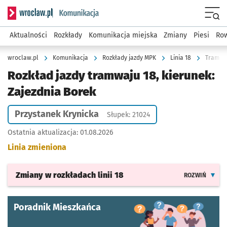
Serwis informacyjny wroclaw.pl podserwis: Komunikacja
Menu
Aktualności
Rozkłady
Komunikacja miejska
Zmiany
Piesi
Row
wroclaw.pl
Komunikacja
Rozkłady jazdy MPK
Linia 18
Tramwaj
Rozkład jazdy tramwaju 18, kierunek:
Zajezdnia Borek
Przystanek Krynicka
Słupek: 21024
Ostatnia aktualizacja:
01.08.2026
Linia zmieniona
Zmiany w rozkładach
linii 18
ROZWIŃ
Poradnik Mieszkańca