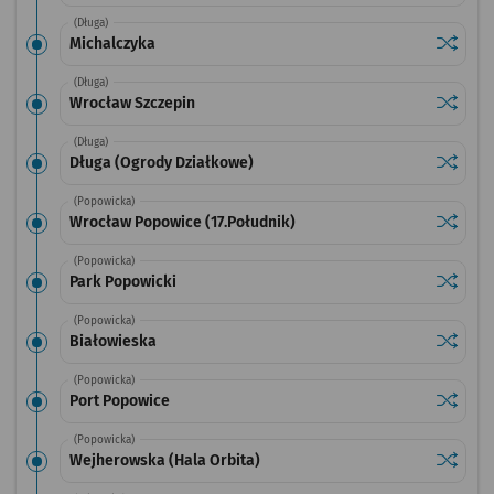
(Długa)
Sprawdź
przysta
Michalczyka
(Długa)
Sprawdź
przysta
Wrocław Szczepin
(Długa)
Sprawdź
przysta
Długa (Ogrody Działkowe)
(Popowicka)
Sprawdź
przysta
Wrocław Popowice (17.Południk)
(Popowicka)
Sprawdź
przysta
Park Popowicki
(Popowicka)
Sprawdź
przysta
Białowieska
(Popowicka)
Sprawdź
przysta
Port Popowice
(Popowicka)
Sprawdź
przysta
Wejherowska (Hala Orbita)