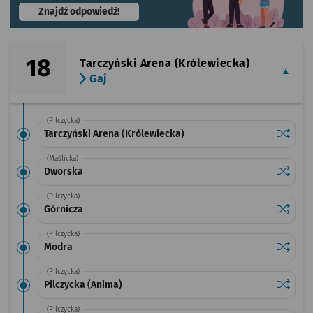
- otworzy się w nowej karcie
Znajdź odpowiedź!
18
Tarczyński Arena (Królewiecka)
Gaj
(Pilczycka)
Sprawdź
przysta
Tarczyński Arena (Królewiecka)
(Maślicka)
Sprawdź
przysta
Dworska
(Pilczycka)
Sprawdź
przysta
Górnicza
(Pilczycka)
Sprawdź
przysta
Modra
(Pilczycka)
Sprawdź
przysta
Pilczycka (Anima)
(Pilczycka)