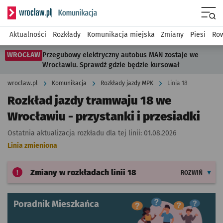
Serwis informacyjny wroclaw.pl podserwis: Komunikacja
Menu
Aktualności
Rozkłady
Komunikacja miejska
Zmiany
Piesi
Row
WROCŁAW
Przegubowy elektryczny autobus MAN zostaje we
Wrocławiu. Sprawdź gdzie będzie kursował
wroclaw.pl
Komunikacja
Rozkłady jazdy MPK
Linia 18
Rozkład jazdy tramwaju 18 we
Wrocławiu - przystanki i przesiadki
Ostatnia aktualizacja rozkładu dla tej linii:
01.08.2026
Linia zmieniona
Zmiany w rozkładach
linii 18
ROZWIŃ
Poradnik Mieszkańca