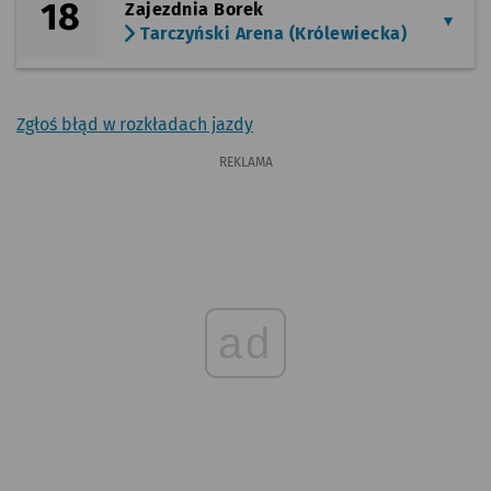
18
Zajezdnia Borek
Tarczyński Arena (Królewiecka)
Zgłoś błąd w rozkładach jazdy
REKLAMA
ad