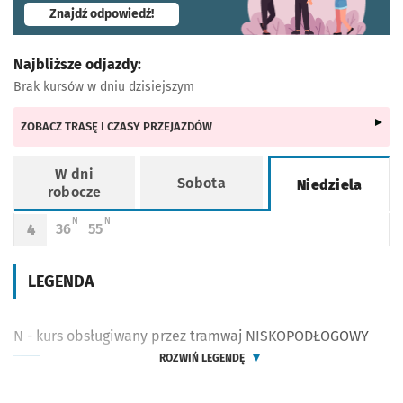
- otworzy się w nowej karcie
Znajdź odpowiedź!
Najbliższe odjazdy:
Brak kursów w dniu dzisiejszym
ZOBACZ TRASĘ I CZASY PRZEJAZDÓW
W dni
Sobota
Niedziela
robocze
Rozkład jazdy -
Niedziela
N - KURS OBSŁUGIWANY PRZEZ TRAMWAJ NISKOPODŁOGOWY
N - KURS OBSŁUGIWANY PRZEZ TRAMWAJ NISKOPODŁOGOWY
N
N
36
55
4
Odjazd
minut po godzinie 4
Odjazd
minut po godzinie 4
Godzina odjazdu
LEGENDA
N - kurs obsługiwany przez tramwaj NISKOPODŁOGOWY
ROZWIŃ LEGENDĘ