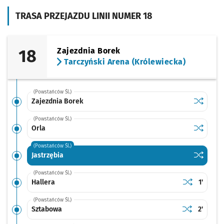
TRASA PRZEJAZDU LINII NUMER 18
18
Zajezdnia Borek
Tarczyński Arena (Królewiecka)
(Powstańców Śl.)
Sprawdź p
Zajezdni
Zajezdnia Borek
(Powstańców Śl.)
Sprawdź p
Orla
Orla
(Powstańców Śl.)
Sprawdź p
Jastrzębi
Jastrzębia
(Powstańców Śl.)
Sprawdź prop
Hallera
Czas pr
Hallera
1'
(Powstańców Śl.)
Sprawdź prop
Sztabowa
Czas pr
Sztabowa
2'