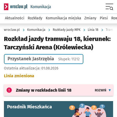
Serwis informacyjny wroclaw.pl podserwis: Komunikacja
Menu
Aktualności
Rozkłady
Komunikacja miejska
Zmiany
Piesi
Row
wroclaw.pl
Komunikacja
Rozkłady jazdy MPK
Linia 18
Tramwaj
Rozkład jazdy tramwaju 18, kierunek:
Tarczyński Arena (Królewiecka)
Przystanek Jastrzębia
Słupek: 11212
Ostatnia aktualizacja:
01.08.2026
Linia zmieniona
Zmiany w rozkładach
linii 18
ROZWIŃ
Poradnik Mieszkańca