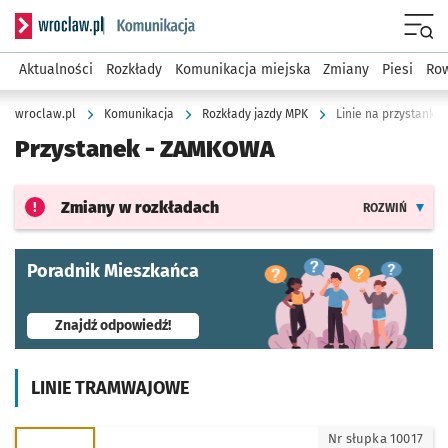
Serwis informacyjny wroclaw.pl podserwis: Komunikacja
Menu
Aktualności
Rozkłady
Komunikacja miejska
Zmiany
Piesi
Row
wroclaw.pl
Komunikacja
Rozkłady jazdy MPK
Linie na przystank
Przystanek -
ZAMKOWA
Zmiany w rozkładach
ROZWIŃ
Poradnik Mieszkańca
- otworzy się w nowej karcie
Znajdź odpowiedź!
LINIE TRAMWAJOWE
3 - kierunek Leśnica
Nr słupka 10017