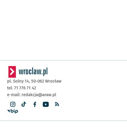
pl. Solny 14,
50-062
Wrocław
tel. 71 776 71 42
e-mail:
redakcja@araw.pl