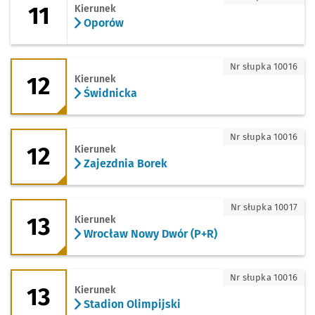
11
Kierunek
Oporów
12 - kierunek Świdnicka
Nr słupka 10016
12
Kierunek
Świdnicka
12 - kierunek Zajezdnia Borek
Nr słupka 10016
12
Kierunek
Zajezdnia Borek
13 - kierunek Wrocław Nowy Dwór (P+R
Nr słupka 10017
13
Kierunek
Wrocław Nowy Dwór (P+R)
13 - kierunek Stadion Olimpijski
Nr słupka 10016
13
Kierunek
Stadion Olimpijski