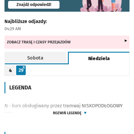
- otworzy się w nowej karcie
Znajdź odpowiedź!
Najbliższe odjazdy:
04:29 AM
ZOBACZ TRASĘ I CZASY PRZEJAZDÓW
Sobota
Niedziela
Rozkład jazdy -
Niedziela
N - KURS OBSŁUGIWANY PRZEZ TRAMWAJ NISKOPODŁOGOWY
N
29
4
Odjazd
minut po godzinie 4
Godzina odjazdu
LEGENDA
N - kurs obsługiwany przez tramwaj NISKOPODŁOGOWY
ROZWIŃ LEGENDĘ