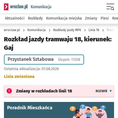
Serwis informacyjny wroclaw.pl podserwis: Komunikacja
Menu
Aktualności
Rozkłady
Komunikacja miejska
Zmiany
Piesi
Row
wroclaw.pl
Komunikacja
Rozkłady jazdy MPK
Linia 18
Tramwaj
Rozkład jazdy tramwaju 18, kierunek:
Gaj
Przystanek Sztabowa
Słupek: 11208
Ostatnia aktualizacja:
01.08.2026
Linia zmieniona
Zmiany w rozkładach
linii 18
ROZWIŃ
Poradnik Mieszkańca