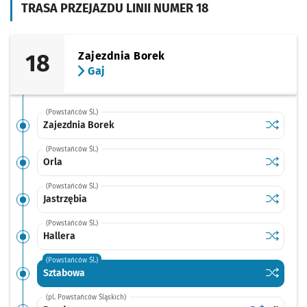
TRASA PRZEJAZDU LINII NUMER 18
18
Zajezdnia Borek
Gaj
(Powstańców Śl.)
Sprawdź p
Zajezdni
Zajezdnia Borek
(Powstańców Śl.)
Sprawdź p
Orla
Orla
(Powstańców Śl.)
Sprawdź p
Jastrzębi
Jastrzębia
(Powstańców Śl.)
Sprawdź p
Hallera
Hallera
(Powstańców Śl.)
Sprawdź p
Sztabowa
Sztabowa
(pl. Powstańców Śląskich)