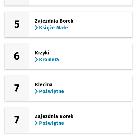
5
Zajezdnia Borek
Księże Małe
6
Krzyki
Kromera
7
Klecina
Poświętne
7
Zajezdnia Borek
Poświętne