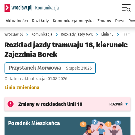
Serwis informacyjny wroclaw.pl podserwis: Komunikacja
Menu
Aktualności
Rozkłady
Komunikacja miejska
Zmiany
Piesi
Row
wroclaw.pl
Komunikacja
Rozkłady jazdy MPK
Linia 18
Tramwaj
Rozkład jazdy tramwaju 18, kierunek:
Zajezdnia Borek
Przystanek Morwowa
Słupek: 21026
Ostatnia aktualizacja:
01.08.2026
Linia zmieniona
Zmiany w rozkładach
linii 18
ROZWIŃ
Poradnik Mieszkańca