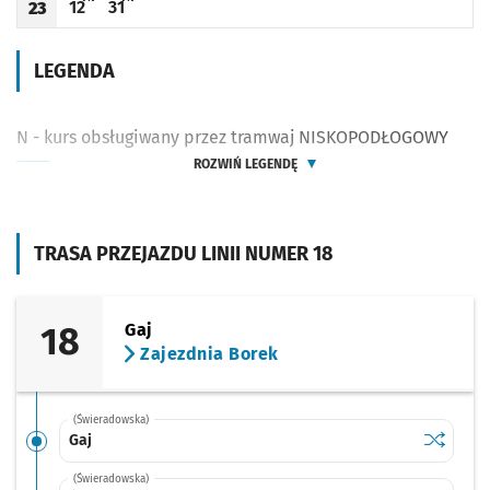
12
31
23
Odjazd
minut po godzinie 23
Odjazd
minut po godzinie 23
Godzina odjazdu
LEGENDA
N - kurs obsługiwany przez tramwaj NISKOPODŁOGOWY
ROZWIŃ LEGENDĘ
TRASA PRZEJAZDU LINII NUMER 18
18
Gaj
Zajezdnia Borek
(Świeradowska)
Sprawdź p
Gaj
Gaj
(Świeradowska)