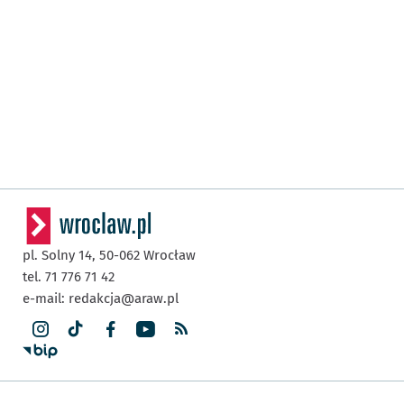
pl. Solny 14,
50-062
Wrocław
tel. 71 776 71 42
e-mail:
redakcja@araw.pl