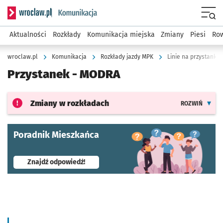
Serwis informacyjny wroclaw.pl podserwis: Komunikacja
Menu
Aktualności
Rozkłady
Komunikacja miejska
Zmiany
Piesi
Row
wroclaw.pl
Komunikacja
Rozkłady jazdy MPK
Linie na przystanku
Przystanek -
MODRA
Zmiany w rozkładach
ROZWIŃ
Poradnik Mieszkańca
- otworzy się w nowej karcie
Znajdź odpowiedź!