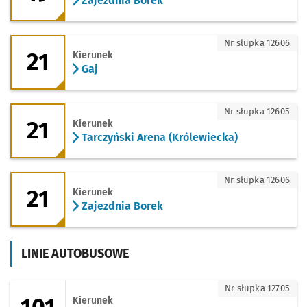
Zajezdnia Borek
21 - kierunek Gaj
Nr słupka 12606
21
Kierunek
Gaj
21 - kierunek Tarczyński Arena (Królewi
Nr słupka 12605
21
Kierunek
Tarczyński Arena (Królewiecka)
21 - kierunek Zajezdnia Borek
Nr słupka 12606
21
Kierunek
Zajezdnia Borek
LINIE AUTOBUSOWE
101 - kierunek Leśnica
Nr słupka 12705
Kierunek