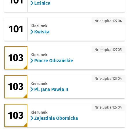
101
Leśnica
101 - kierunek Kwiska
Nr słupka 12704
101
Kierunek
Kwiska
103 - kierunek Pracze Odrzańskie
Nr słupka 12705
103
Kierunek
Pracze Odrzańskie
103 - kierunek Pl. Jana Pawła II
Nr słupka 12704
103
Kierunek
Pl. Jana Pawła II
103 - kierunek Zajezdnia Obornicka
Nr słupka 12704
103
Kierunek
Zajezdnia Obornicka