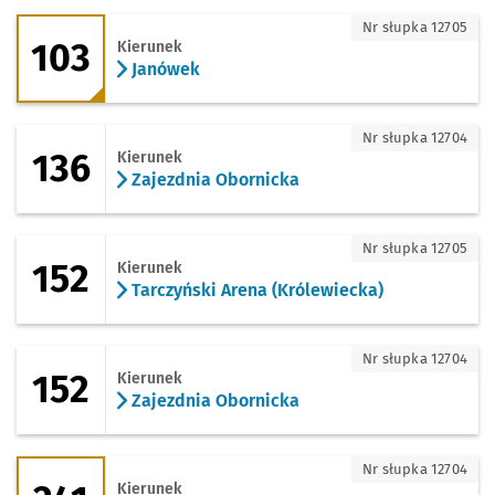
103 - kierunek Janówek
Nr słupka 12705
103
Kierunek
Janówek
136 - kierunek Zajezdnia Obornicka
Nr słupka 12704
136
Kierunek
Zajezdnia Obornicka
152 - kierunek Tarczyński Arena (Króle
Nr słupka 12705
152
Kierunek
Tarczyński Arena (Królewiecka)
152 - kierunek Zajezdnia Obornicka
Nr słupka 12704
152
Kierunek
Zajezdnia Obornicka
241 - kierunek Zajezdnia Obornicka
Nr słupka 12704
Kierunek