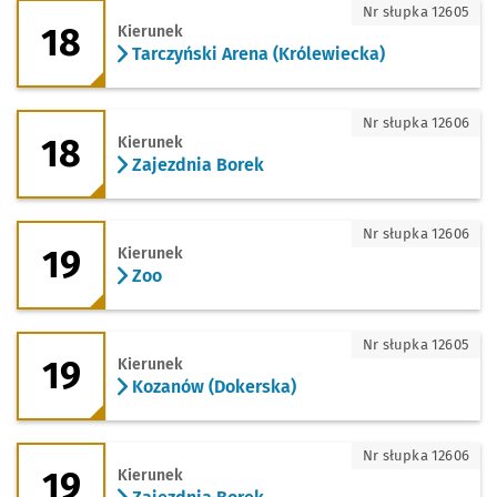
18 - kierunek Tarczyński Arena (Królew
Nr słupka 12605
18
Kierunek
Tarczyński Arena (Królewiecka)
18 - kierunek Zajezdnia Borek
Nr słupka 12606
18
Kierunek
Zajezdnia Borek
19 - kierunek Zoo
Nr słupka 12606
19
Kierunek
Zoo
19 - kierunek Kozanów (Dokerska)
Nr słupka 12605
19
Kierunek
Kozanów (Dokerska)
19 - kierunek Zajezdnia Borek
Nr słupka 12606
19
Kierunek