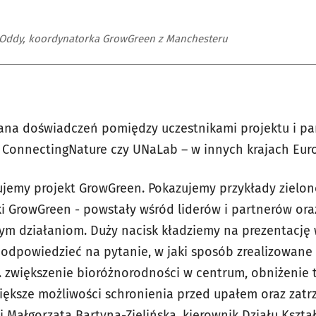
 Oddy, koordynatorka GrowGreen z Manchesteru
ana doświadczeń pomiędzy uczestnikami projektu i par
 ConnectingNature czy UNaLab – w innych krajach Eur
jemy projekt GrowGreen. Pokazujemy przykłady zielon
ęki GrowGreen - powstały wśród liderów i partnerów or
 tym działaniom. Duży nacisk kładziemy na prezentacj
odpowiedzieć na pytanie, w jaki sposób zrealizowane
n. zwiększenie bioróżnorodności w centrum, obniżenie
większe możliwości schronienia przed upałem oraz zatr
ałgorzata Bartyna-Zielińska, kierownik Działu Kszta