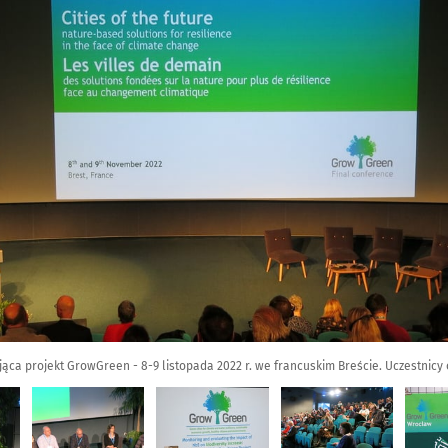
ca projekt GrowGreen - 8-9 listopada 2022 r. we francuskim Breście. Uczestnicy