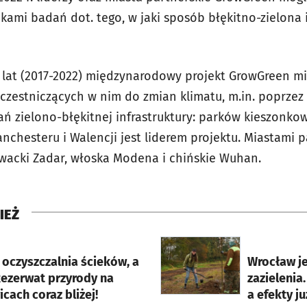
kami badań dot. tego, w jaki sposób błękitno-zielona 
 lat (2017-2022) międzynarodowy projekt GrowGreen m
czestniczących w nim do zmian klimatu, m.in. poprzez
ń zielono-błękitnej infrastruktury: parków kieszonkow
anchesteru i Walencji jest liderem projektu. Miastami
orwacki Zadar, włoska Modena i chińskie Wuhan.
IEŻ
rcie
otworzy się w nowej karci
oczyszczalnia ścieków, a
Wrocław je
 Rezerwat przyrody na
zazielenia
ach coraz bliżej!
a efekty j