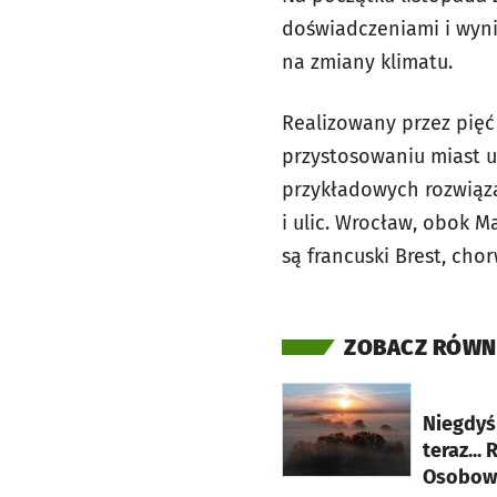
doświadczeniami i wyni
na zmiany klimatu.
Realizowany przez pięć
przystosowaniu miast u
przykładowych rozwiąza
i ulic. Wrocław, obok M
są francuski Brest, ch
ZOBACZ RÓWN
otworzy się w nowej ka
Niegdyś 
teraz...
Osobowic