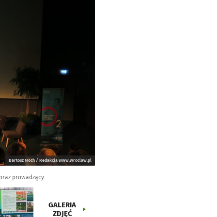
Bartosz Moch / Redakcja www.wroclaw.pl
 oraz prowadzący
GALERIA
ZDJĘĆ