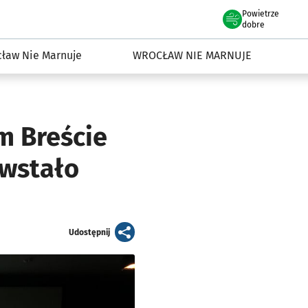
Powietrze
we Wrocławiu
dowisko we Wrocławiu
dobre
ław Nie Marnuje
WROCŁAW NIE MARNUJE
m Breście
owstało
artykuł
Udostępnij