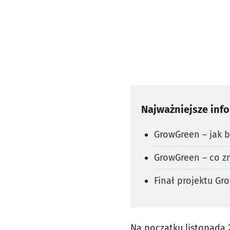
Najważniejsze inf
GrowGreen – jak b
GrowGreen – co zm
Finał projektu G
Na początku listopada 2