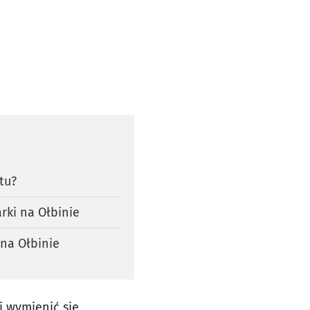
tu?
rki na Ołbinie
na Ołbinie
i wymienić się