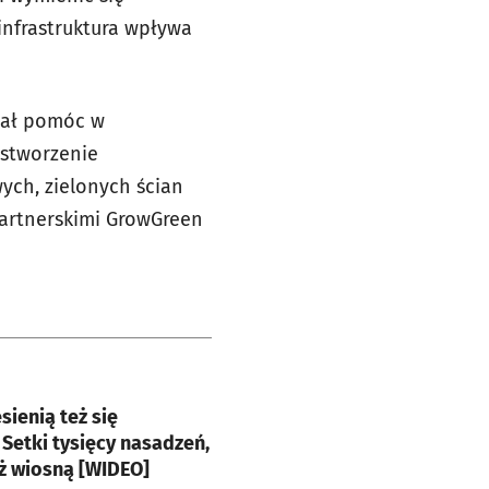
infrastruktura wpływa
iał pomóc w
 stworzenie
ych, zielonych ścian
 partnerskimi GrowGreen
e
sienią też się
. Setki tysięcy nasadzeń,
uż wiosną [WIDEO]