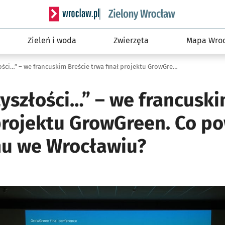
Serwis informacyjny wroclaw.pl podserwis: Śro
Zieleń i woda
Zwierzęta
Mapa Wroc
„Miasta przyszłości…” – we francuskim Breście trwa finał projektu GrowGreen. Co powstało dzięki niemu we Wrocławiu?
yszłości…” – we francuski
 projektu GrowGreen. Co p
mu we Wrocławiu?
ię