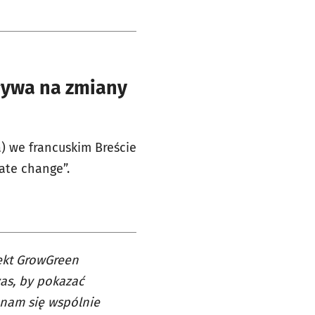
pływa na zmiany
) we francuskim Breście
mate change”.
ekt GrowGreen
zas, by pokazać
 nam się wspólnie