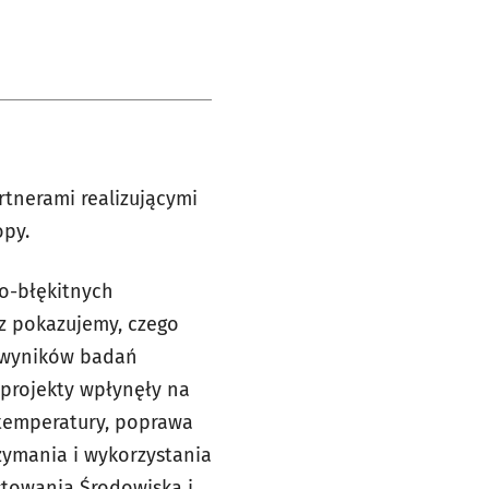
tnerami realizującymi
opy.
o-błękitnych
az pokazujemy, czego
ę wyników badań
 projekty wpłynęły na
 temperatury, poprawa
zymania i wykorzystania
łtowania Środowiska i