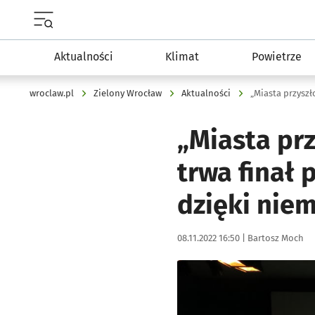
Menu główne portalu wroclaw.pl
Aktualności
Klimat
Powietrze
wroclaw.pl
Zielony Wrocław
Aktualności
„Miasta prz
trwa finał
dzięki nie
Data publikacji:
Autor:
08.11.2022 16:50 |
Bartosz Moch
Kliknij, aby zobaczyć galer