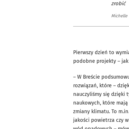
zrobić
Michelle
Pierwszy dzień to wymi
podobne projekty – jak
– W Breście podsumowu
rozwiązań, które – dzi
nauczyliśmy się dzięki
naukowych, które mają 
zmiany klimatu. To m.i
jakości powietrza czy 
wód opadowych – mówi M