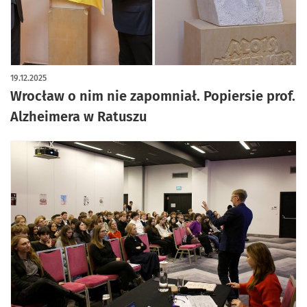
artykuł z galerią zdjęć
19.12.2025
Wrocław o nim nie zapomniał. Popiersie prof.
Alzheimera w Ratuszu