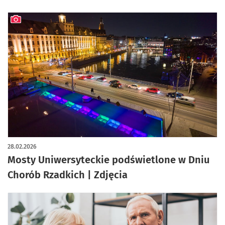
artykuł z galerią zdjęć
28.02.2026
Mosty Uniwersyteckie podświetlone w Dniu
Chorób Rzadkich | Zdjęcia