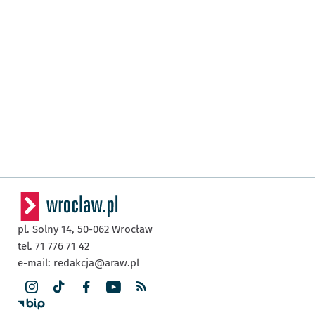
pl. Solny 14,
50-062
Wrocław
tel. 71 776 71 42
e-mail:
redakcja@araw.pl