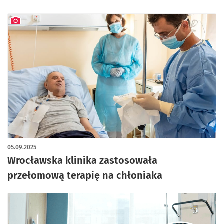
artykuł z galerią zdjęć
05.09.2025
Wrocławska klinika zastosowała
przełomową terapię na chłoniaka