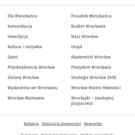
Dla Mieszkańca
Poradnik Mieszkańca
Komunikacja
Budżet Wrocławia
Inwestycje
Nasz Wrocław
Kultura i rozrywka
Urząd
Sport
Akademicki Wrocław
Przedsiębiorczy Wrocław
Prezydent Wrocławia
Zielony Wrocław
Strategia Wrocław 2050
Wydarzenia we Wrocławiu
Wrocław Miasto Równości
Wrocław Rozmawia
Wrocłapki – zaadoptuj
przyjaciela!
Inne informacje
Redakcja
Deklaracja dostępności
Newsletter