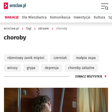
Serwis informacyjny wroclaw.pl
Menu
WAKACJE
Dla Mieszkańca
Komunikacja
Inwestycje
Kultura
Sp
wroclaw.pl
Tagi
zdrowie
choroby
choroby
rdzeniowy zanik mięśni
czerniak
małpia ospa
wirusy
grypa
depresja
choroby zakaźne
ZOBACZ WSZYSTKIE