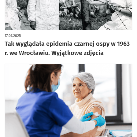
artykuł z galerią zdjęć
17.07.2025
Tak wyglądała epidemia czarnej ospy w 1963
r. we Wrocławiu. Wyjątkowe zdjęcia