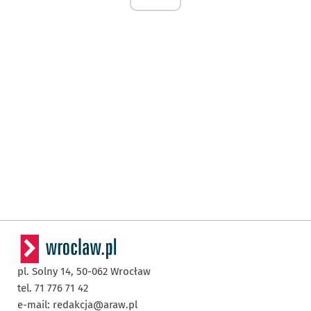
pl. Solny 14,
50-062
Wrocław
tel. 71 776 71 42
e-mail:
redakcja@araw.pl