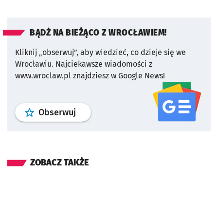
BĄDŹ NA BIEŻĄCO Z WROCŁAWIEM!
Kliknij „obserwuj”, aby wiedzieć, co dzieje się we
Wrocławiu.
Najciekawsze wiadomości z
www.wroclaw.pl znajdziesz w Google News!
profil
google news
serwisu wroclaw
Obserwuj
ZOBACZ TAKŻE