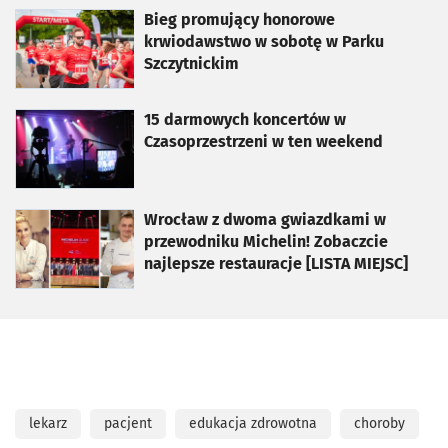
otworzy się w nowej karcie
Bieg promujący honorowe
krwiodawstwo w sobotę w Parku
Szczytnickim
otworzy się w nowej karcie
15 darmowych koncertów w
Czasoprzestrzeni w ten weekend
otworzy się w nowej karcie
Wrocław z dwoma gwiazdkami w
przewodniku Michelin! Zobaczcie
najlepsze restauracje [LISTA MIEJSC]
lekarz
pacjent
edukacja zdrowotna
choroby