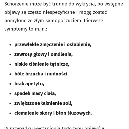
Schorzenie może być trudne do wykrycia, bo wstępne
objawy są często niespecyficzne i mogą zostać
pomylone ze złym samopoczuciem. Pierwsze
symptomy to m.in.:
przewlekłe zmęczenie i osłabienie,
zawroty głowy i omdlenia,
niskie ciśnienie tętnicze,
bóle brzucha i nudności,
brak apetytu,
spadek masy ciała,
zwiększone łaknienie soli,
ciemnienie skóry i błon śluzowych
.
W przypadku wystąpienia tego typu objawów,