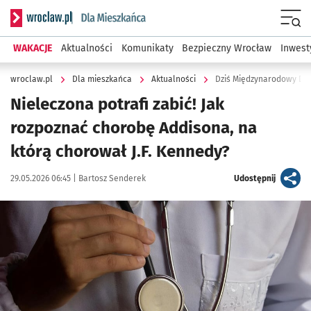
Serwis informacyjny wroclaw.pl podserwis: Dla mieszkańca
Menu
WAKACJE
Aktualności
Komunikaty
Bezpieczny Wrocław
Inwest
wroclaw.pl
Dla mieszkańca
Aktualności
Dziś Międzynarodowy Dz
Nieleczona potrafi zabić! Jak
rozpoznać chorobę Addisona, na
którą chorował J.F. Kennedy?
Data publikacji:
Autor:
artykuł
29.05.2026 06:45 |
Bartosz Senderek
Udostępnij
Kliknij, aby powiększyć