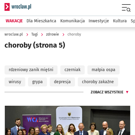
Serwis informacyjny wroclaw.pl
Menu
WAKACJE
Dla Mieszkańca
Komunikacja
Inwestycje
Kultura
Sp
wroclaw.pl
Tagi
zdrowie
choroby
choroby
(strona 5)
rdzeniowy zanik mięśni
czerniak
małpia ospa
wirusy
grypa
depresja
choroby zakaźne
ZOBACZ WSZYSTKIE