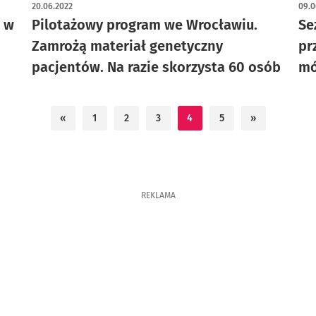
20.06.2022
09.0
a w
Pilotażowy program we Wrocławiu.
Se
Zamrożą materiał genetyczny
pr
pacjentów. Na razie skorzysta 60 osób
mó
«
1
2
3
4
5
»
REKLAMA