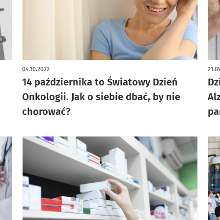
04.10.2022
21.0
14 października to Światowy Dzień
Dz
Onkologii. Jak o siebie dbać, by nie
Al
chorować?
pa