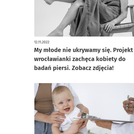
artykuł z galerią zdjęć
12.11.2022
My młode nie ukrywamy się. Projekt
wrocławianki zachęca kobiety do
badań piersi. Zobacz zdjęcia!