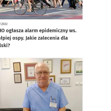
7.2022
O ogłasza alarm epidemiczny ws.
łpiej ospy. Jakie zalecenia dla
lski?