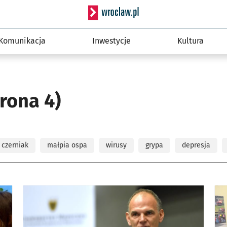
Serwis informacyjny wro
Komunikacja
Inwestycje
Kultura
trona 4)
czerniak
małpia ospa
wirusy
grypa
depresja