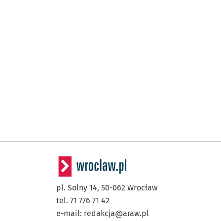
pl. Solny 14,
50-062
Wrocław
tel. 71 776 71 42
e-mail:
redakcja@araw.pl