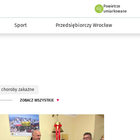
claw.pl
Powietrze
we Wrocławiu
umiarkowane
Sport
Przedsiębiorczy Wrocław
choroby zakaźne
ZOBACZ WSZYSTKIE