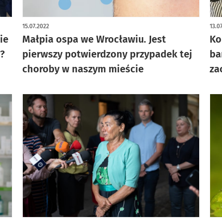
15.07.2022
13.0
ie
Małpia ospa we Wrocławiu. Jest
Ko
ć?
pierwszy potwierdzony przypadek tej
ba
choroby w naszym mieście
za