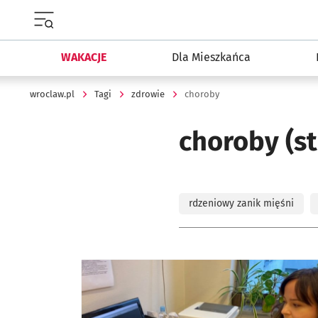
Menu główne portalu wroclaw.pl
WAKACJE
Dla Mieszkańca
wroclaw.pl
Tagi
zdrowie
choroby
choroby
(s
rdzeniowy zanik mięśni