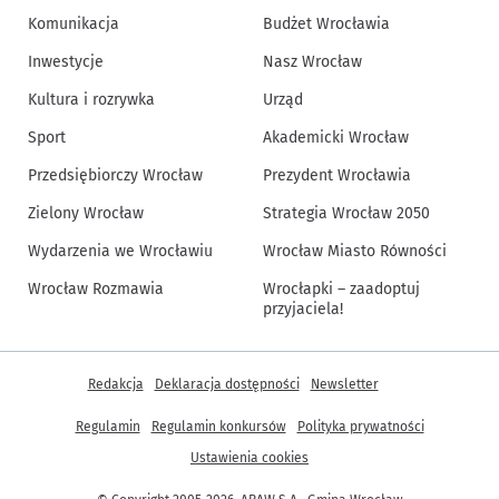
Komunikacja
Budżet Wrocławia
Inwestycje
Nasz Wrocław
Kultura i rozrywka
Urząd
Sport
Akademicki Wrocław
Przedsiębiorczy Wrocław
Prezydent Wrocławia
Zielony Wrocław
Strategia Wrocław 2050
Wydarzenia we Wrocławiu
Wrocław Miasto Równości
Wrocław Rozmawia
Wrocłapki – zaadoptuj
przyjaciela!
Inne informacje
Redakcja
Deklaracja dostępności
Newsletter
Regulamin
Regulamin konkursów
Polityka prywatności
Ustawienia cookies