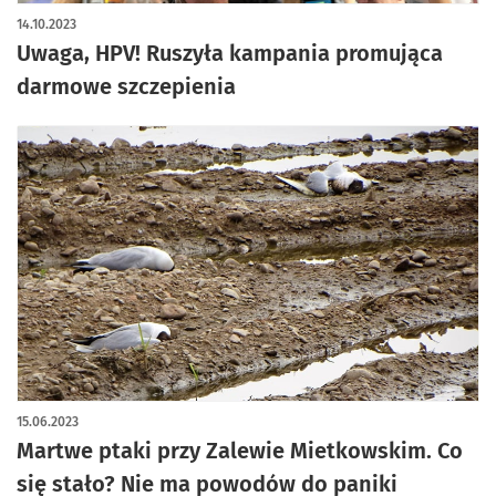
artykuł z galerią zdjęć
14.10.2023
Uwaga, HPV! Ruszyła kampania promująca
darmowe szczepienia
15.06.2023
Martwe ptaki przy Zalewie Mietkowskim. Co
się stało? Nie ma powodów do paniki