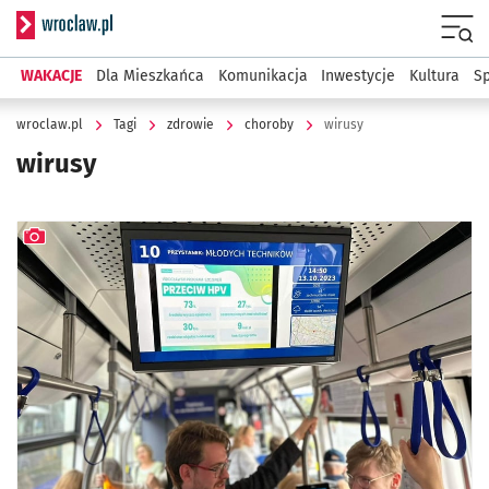
Serwis informacyjny wroclaw.pl
Menu
WAKACJE
Dla Mieszkańca
Komunikacja
Inwestycje
Kultura
Sp
wroclaw.pl
Tagi
zdrowie
choroby
wirusy
wirusy