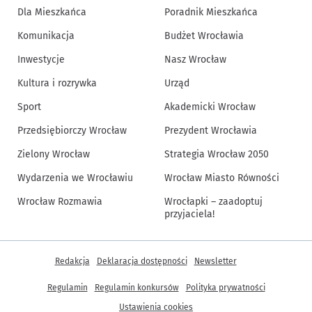
Dla Mieszkańca
Poradnik Mieszkańca
Komunikacja
Budżet Wrocławia
Inwestycje
Nasz Wrocław
Kultura i rozrywka
Urząd
Sport
Akademicki Wrocław
Przedsiębiorczy Wrocław
Prezydent Wrocławia
Zielony Wrocław
Strategia Wrocław 2050
Wydarzenia we Wrocławiu
Wrocław Miasto Równości
Wrocław Rozmawia
Wrocłapki – zaadoptuj
przyjaciela!
Inne informacje
Redakcja
Deklaracja dostępności
Newsletter
Regulamin
Regulamin konkursów
Polityka prywatności
Ustawienia cookies