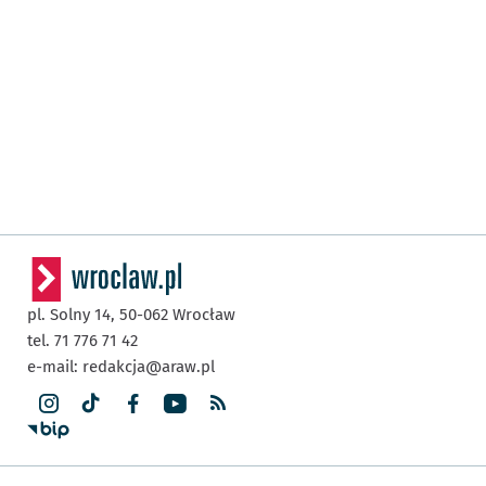
pl. Solny 14,
50-062
Wrocław
tel. 71 776 71 42
e-mail:
redakcja@araw.pl