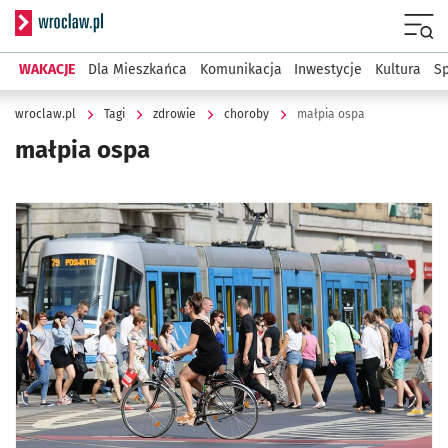
Serwis informacyjny wroclaw.pl
Menu
WAKACJE
Dla Mieszkańca
Komunikacja
Inwestycje
Kultura
Sp
wroclaw.pl
Tagi
zdrowie
choroby
małpia ospa
małpia ospa