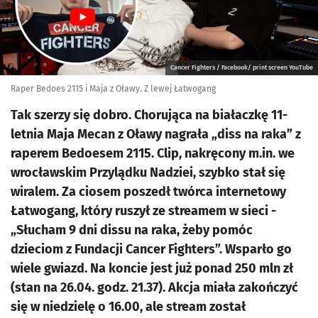
Cancer Fighters / Facebook/ print screen YouTube
Raper Bedoes 2115 i Maja z Oławy. Z lewej Łatwogang
Tak szerzy się dobro. Chorująca na białaczkę 11-
letnia Maja Mecan z Oławy nagrała „diss na raka” z
raperem Bedoesem 2115. Clip, nakręcony m.in. we
wrocławskim Przylądku Nadziei, szybko stał się
wiralem. Za ciosem poszedł twórca internetowy
Łatwogang, który ruszył ze streamem w sieci -
„Słucham 9 dni dissu na raka, żeby pomóc
dzieciom z Fundacji Cancer Fighters”. Wsparło go
wiele gwiazd. Na koncie jest już ponad 250 mln zł
(stan na 26.04. godz. 21.37). Akcja miała zakończyć
się w niedzielę o 16.00, ale stream został