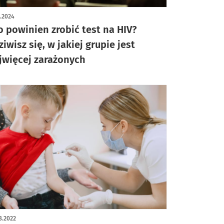
ykuł z galerią zdjęć
1.2024
o powinien zrobić test na HIV?
ziwisz się, w jakiej grupie jest
jwięcej zarażonych
8.2022