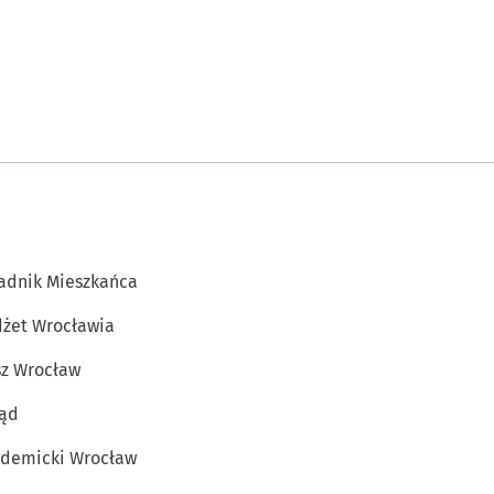
adnik Mieszkańca
żet Wrocławia
z Wrocław
ąd
demicki Wrocław