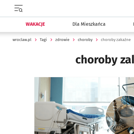
Menu główne portalu wroclaw.pl
WAKACJE
Dla Mieszkańca
wroclaw.pl
Tagi
zdrowie
choroby
choroby zakaźne
choroby za