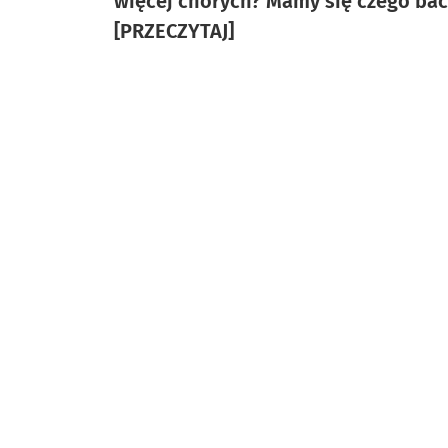
więcej chorych? Mamy się czego ba
[PRZECZYTAJ]