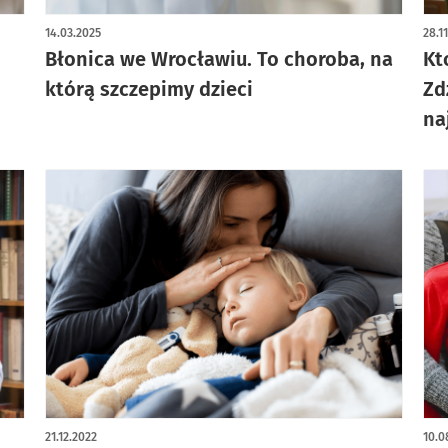
art
14.03.2025
28.1
Błonica we Wrocławiu. To choroba, na
Kt
którą szczepimy dzieci
Zd
na
21.12.2022
10.0