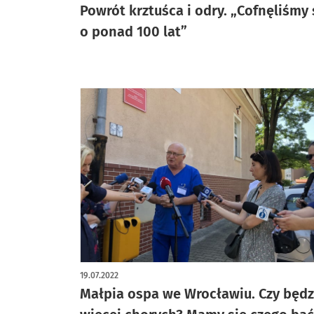
Powrót krztuśca i odry. „Cofnęliśmy 
o ponad 100 lat”
19.07.2022
Małpia ospa we Wrocławiu. Czy będz