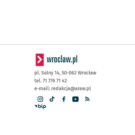
pl. Solny 14,
50-062
Wrocław
tel. 71 776 71 42
e-mail:
redakcja@araw.pl