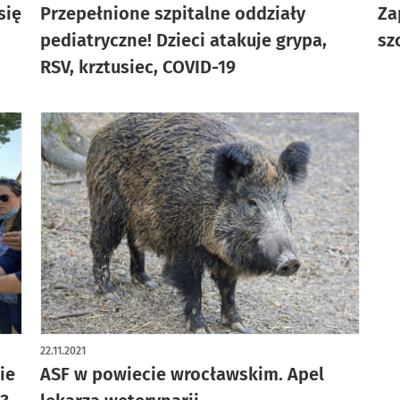
się
Przepełnione szpitalne oddziały
Za
pediatryczne! Dzieci atakuje grypa,
sz
RSV, krztusiec, COVID-19
22.11.2021
ie
ASF w powiecie wrocławskim. Apel