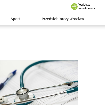
claw.pl
Powietrze
we Wrocławiu
umiarkowane
Sport
Przedsiębiorczy Wrocław