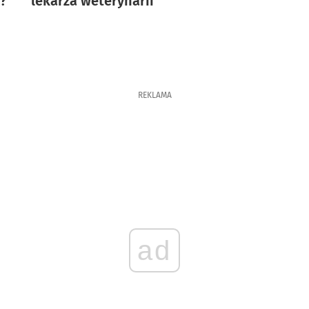
ć?
lekarza weterynarii
REKLAMA
ad