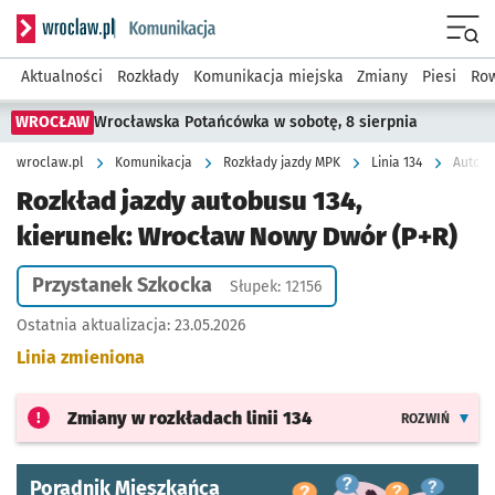
Serwis informacyjny wroclaw.pl podserwis: Komunikacja
Menu
Aktualności
Rozkłady
Komunikacja miejska
Zmiany
Piesi
Row
WROCŁAW
Wrocławska Potańcówka w sobotę, 8 sierpnia
wroclaw.pl
Komunikacja
Rozkłady jazdy MPK
Linia 134
Autobu
Rozkład jazdy autobusu 134,
kierunek: Wrocław Nowy Dwór (P+R)
Przystanek Szkocka
Słupek: 12156
Ostatnia aktualizacja:
23.05.2026
Linia zmieniona
Zmiany w rozkładach
linii 134
ROZWIŃ
Poradnik Mieszkańca