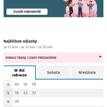
- otworzy się w nowej karcie
Znajdź odpowiedź!
Najbliższe odjazdy:
za 13 min • za 33 min • za 55 min
ZOBACZ TRASĘ I CZASY PRZEJAZDÓW
W dni
Sobota
Niedziela
robocze
Rozkład jazdy -
W dni robocze
04
34
59
4
Odjazd
minut po godzinie 4
Odjazd
minut po godzinie 4
Odjazd
minut po godzinie 4
Godzina odjazdu
19
42
57
5
Odjazd
minut po godzinie 5
Odjazd
minut po godzinie 5
Odjazd
minut po godzinie 5
Godzina odjazdu
29
6
Odjazd
minut po godzinie 6
Godzina odjazdu