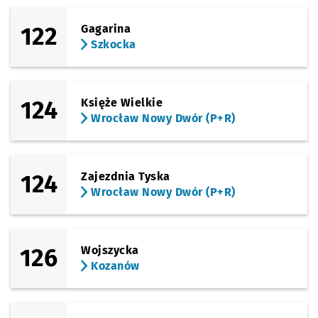
(Kamienna)
Sprawdź p
Uniwersy
Uniwersytet Ekonomiczny
122
Gagarina
Szkocka
(Kamienna)
Sprawdź p
Drukarsk
Drukarska
(Zaporoska)
124
Księże Wielkie
Sprawdź p
Rondo
Rondo
Wrocław Nowy Dwór (P+R)
(Krucza)
Sprawdź p
Krucza
Krucza
(Krucza)
124
Zajezdnia Tyska
Sprawdź p
Krucza (M
Krucza (Mielecka)
Wrocław Nowy Dwór (P+R)
(Stalowa)
Sprawdź p
Grochow
Grochowa
(Grabiszyńska)
126
Wojszycka
Sprawdź p
Stalowa
Stalowa
Kozanów
(Grabiszyńska)
Sprawdź p
Pl. Srebr
Pl. Srebrny