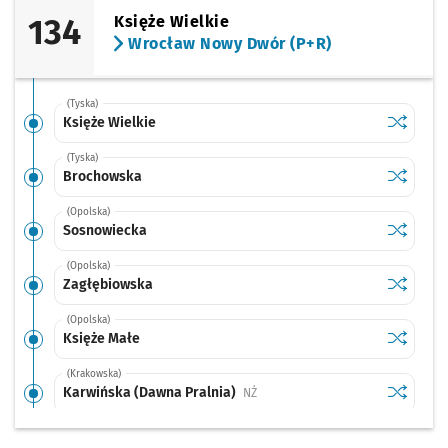
134
Księże Wielkie
Wrocław Nowy Dwór (P+R)
(Tyska)
Sprawdź p
Księże Wi
Księże Wielkie
(Tyska)
Sprawdź p
Brochow
Brochowska
(Opolska)
Sprawdź p
Sosnowi
Sosnowiecka
(Opolska)
Sprawdź p
Zagłębio
Zagłębiowska
(Opolska)
Sprawdź p
Księże M
Księże Małe
(Krakowska)
Sprawdź p
Karwińsk
Karwińska (Dawna Pralnia)
Przystanek na życzenie
NŻ
(Krakowska)
Sprawdź p
Park Wsc
Park Wschodni
Przystanek na życzenie
NŻ