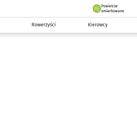
Powietrze
we Wrocławiu
munikacja
umiarkowane
Rowerzyści
Kierowcy