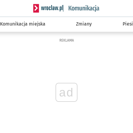
Serwis informacyjny wroclaw.pl podserwis: Ko
Komunikacja miejska
Zmiany
Piesi
REKLAMA
ad