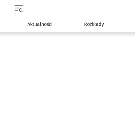
Menu główne portalu wroclaw.pl
Aktualności
Rozkłady