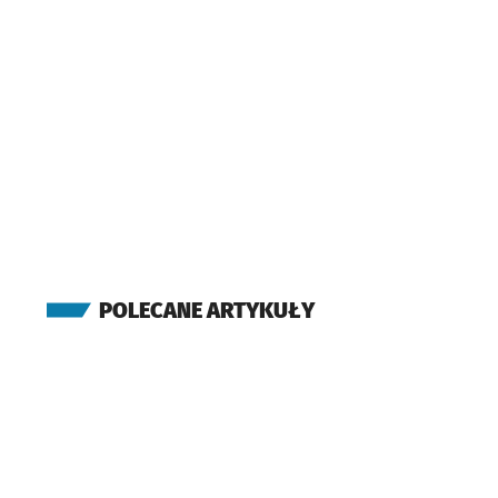
Zdrowia)
(Stabłowicka)
Stabłowicka
Przysta
NŻ
(Stabłowicka)
Pracze Odrzańskie
(Stacja Kolejowa)
(Brodzka)
Pracze Odrzańskie
POLECANE ARTYKUŁY