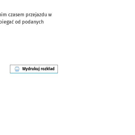
dnim czasem przejazdu w
dbiegać od podanych
Wydrukuj rozkład
linii nr 103