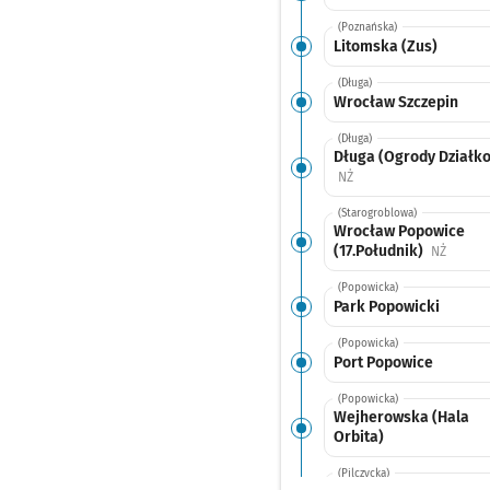
(Poznańska)
Litomska (Zus)
(Długa)
Wrocław Szczepin
(Długa)
Długa (Ogrody Działk
Przystanek na życzenie
NŻ
(Starogroblowa)
Wrocław Popowice
(17.Południk)
Przysta
NŻ
(Popowicka)
Park Popowicki
(Popowicka)
Port Popowice
(Popowicka)
Wejherowska (Hala
Orbita)
(Pilczycka)