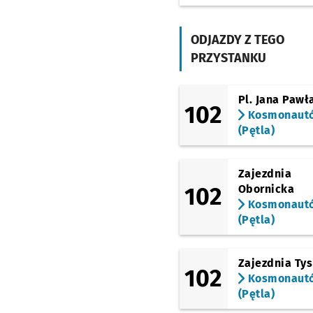
Kolista
(Pilczycka)
Modra
ODJAZDY Z TEGO
PRZYSTANKU
(Pilczycka)
Górnicza
(Pilczycka)
Pl. Jana Pawła
102
Dworska
Kosmonaut
(Pętla)
(Pilczycka)
Tarczyński Arena
(Królewiecka)
Zajezdnia
(Maślicka)
102
Obornicka
Maślicka (Osiedle)
Kosmonaut
(Maślicka)
(Pętla)
Rędzińska (Cmentarz)
(Maślicka)
Zajezdnia Ty
Maślice Małe (Brodnic
102
Kosmonaut
(Maślicka)
(Pętla)
Śliwowa