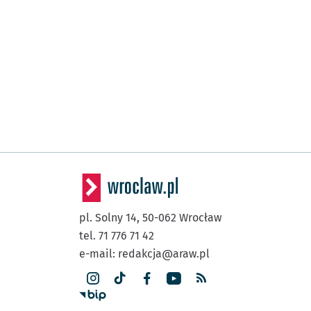
pl. Solny 14,
50-062
Wrocław
tel. 71 776 71 42
e-mail:
redakcja@araw.pl