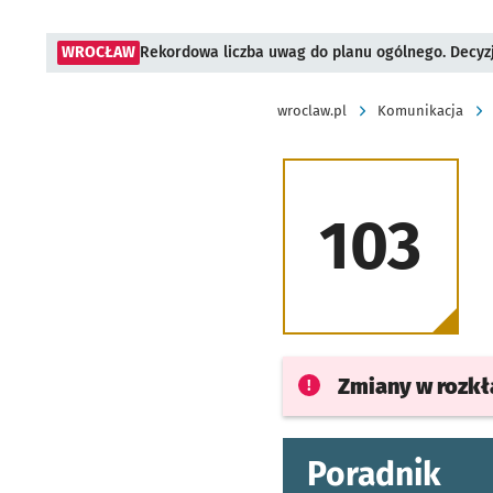
WROCŁAW
Rekordowa liczba uwag do planu ogólnego. Decyzj
wroclaw.pl
Komunikacja
103
Zmiany w rozk
Poradnik