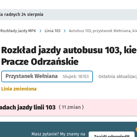
a radnych 24 sierpnia
Rozkłady jazdy MPK
Linia 103
Autobus 103, przystanek Wełniana, ki
Rozkład jazdy autobusu 103, kie
Pracze Odrzańskie
Przystanek Wełniana
Słupek: 18703
Ostatnia aktualizac
Linia zmieniona
ładach
jazdy
linii 103
( 11 zmian )
Masz pytanie? My znamy na
- ot
Znajdź odpowiedź!