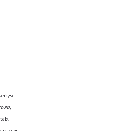
erzyści
rowcy
takt
a strony