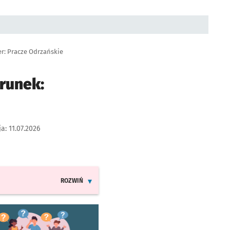
er: Pracze Odrzańskie
runek:
ja:
11.07.2026
ROZWIŃ
INFORMACJE O ZMIANACH W ROZKŁADACH JAZDY LINI
worzy się w nowej karcie