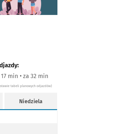
djazdy:
 17 min • za 32 min
dstawie tabeli planowych odjazdów)
Niedziela
WEK
TLI JANÓWEK