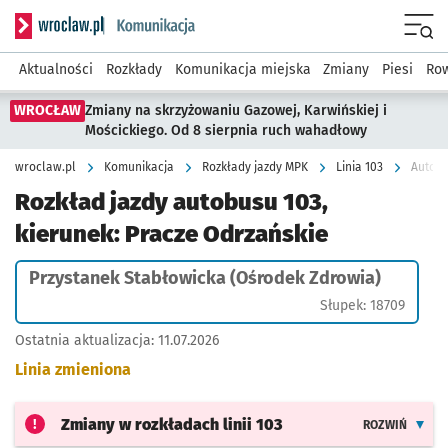
Serwis informacyjny wroclaw.pl podserwis: Komunikacja
Menu
Aktualności
Rozkłady
Komunikacja miejska
Zmiany
Piesi
Row
WROCŁAW
Zmiany na skrzyżowaniu Gazowej, Karwińskiej i
Mościckiego. Od 8 sierpnia ruch wahadłowy
wroclaw.pl
Komunikacja
Rozkłady jazdy MPK
Linia 103
Autobu
Rozkład jazdy autobusu 103,
kierunek: Pracze Odrzańskie
Przystanek Stabłowicka (Ośrodek Zdrowia)
Słupek: 18709
Ostatnia aktualizacja:
11.07.2026
Linia zmieniona
Zmiany w rozkładach
linii 103
ROZWIŃ