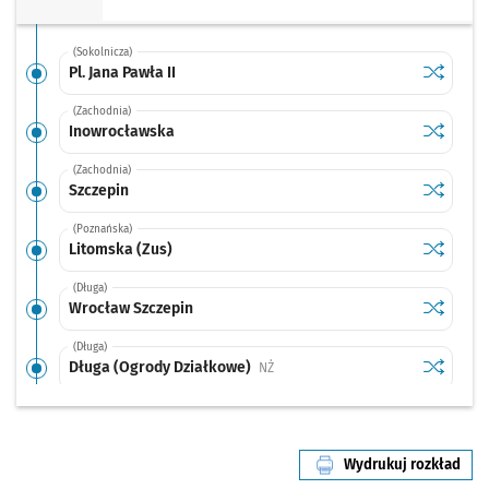
(Sokolnicza)
Sprawdź p
Pl. Jana P
Pl. Jana Pawła II
(Zachodnia)
Sprawdź p
Inowrocł
Inowrocławska
(Zachodnia)
Sprawdź p
Szczepin
Szczepin
(Poznańska)
Sprawdź p
Litomska
Litomska (Zus)
(Długa)
Sprawdź p
Wrocław 
Wrocław Szczepin
(Długa)
Sprawdź p
Długa (O
Długa (Ogrody Działkowe)
Przystanek na życzenie
NŻ
(Starogroblowa)
Sprawdź p
Wrocław 
Wrocław Popowice (17.Południk)
Przystanek na życzenie
NŻ
Wydrukuj rozkład
(Popowicka)
linii nr 103
Sprawdź p
Park Pop
Park Popowicki