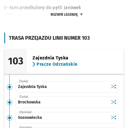
J - kurs przedłużony do pętli Janówek
ROZWIŃ LEGENDĘ
TRASA PRZEJAZDU LINII NUMER 103
103
Zajezdnia Tyska
Pracze Odrzańskie
(Tyska)
Sprawdź p
Zajezdnia
Zajezdnia Tyska
(Tyska)
Sprawdź p
Brochow
Brochowska
(Opolska)
Sprawdź p
Sosnowi
Sosnowiecka
(Opolska)