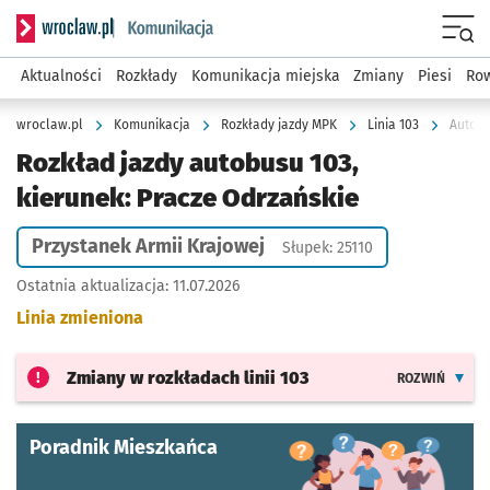
Serwis informacyjny wroclaw.pl podserwis: Komunikacja
Menu
Aktualności
Rozkłady
Komunikacja miejska
Zmiany
Piesi
Row
wroclaw.pl
Komunikacja
Rozkłady jazdy MPK
Linia 103
Autobu
Rozkład jazdy autobusu 103,
kierunek: Pracze Odrzańskie
Przystanek Armii Krajowej
Słupek: 25110
Ostatnia aktualizacja:
11.07.2026
Linia zmieniona
Zmiany w rozkładach
linii 103
ROZWIŃ
Poradnik Mieszkańca