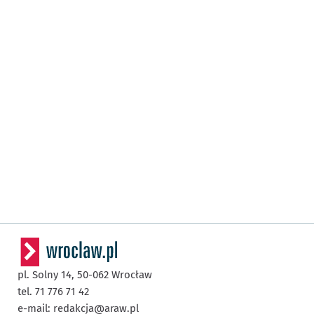
pl. Solny 14,
50-062
Wrocław
tel. 71 776 71 42
e-mail:
redakcja@araw.pl