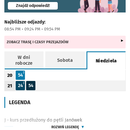
- otworzy się w nowej karcie
Znajdź odpowiedź!
Najbliższe odjazdy:
08:54 PM • 09:24 PM • 09:54 PM
ZOBACZ TRASĘ I CZASY PRZEJAZDÓW
W dni
Sobota
Niedziela
robocze
Rozkład jazdy -
Niedziela
J - KURS PRZEDŁUŻONY DO PĘTLI JANÓWEK
J
54
20
Odjazd
minut po godzinie 20
Godzina odjazdu
J - KURS PRZEDŁUŻONY DO PĘTLI JANÓWEK
J
24
54
21
Odjazd
minut po godzinie 21
Odjazd
minut po godzinie 21
Godzina odjazdu
LEGENDA
J - kurs przedłużony do pętli Janówek
ROZWIŃ LEGENDĘ