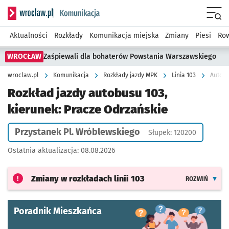
Serwis informacyjny wroclaw.pl podserwis: Komunikacja
Menu
Aktualności
Rozkłady
Komunikacja miejska
Zmiany
Piesi
Row
WROCŁAW
Zaśpiewali dla bohaterów Powstania Warszawskiego
wroclaw.pl
Komunikacja
Rozkłady jazdy MPK
Linia 103
Autobu
Rozkład jazdy autobusu 103,
kierunek: Pracze Odrzańskie
Przystanek Pl. Wróblewskiego
Słupek: 120200
Ostatnia aktualizacja:
08.08.2026
Zmiany w rozkładach
linii 103
ROZWIŃ
Poradnik Mieszkańca