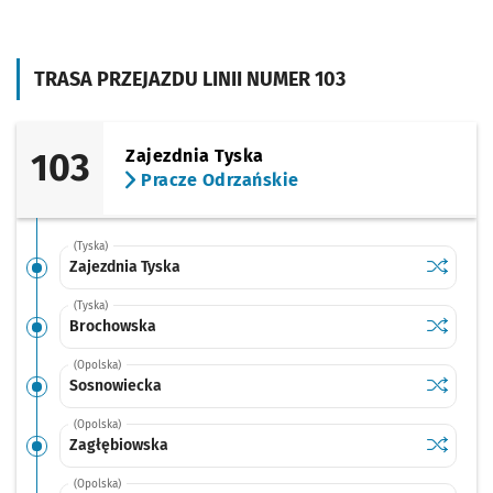
TRASA PRZEJAZDU LINII NUMER 103
103
Zajezdnia Tyska
Pracze Odrzańskie
(Tyska)
Sprawdź p
Zajezdnia
Zajezdnia Tyska
(Tyska)
Sprawdź p
Brochow
Brochowska
(Opolska)
Sprawdź p
Sosnowi
Sosnowiecka
(Opolska)
Sprawdź p
Zagłębio
Zagłębiowska
(Opolska)