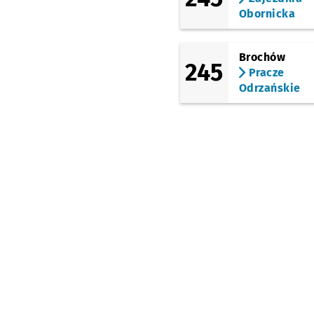
Północna
Obornicka
(Maślicka)
Kozia
Brochów
245
(Maślicka)
Pracze
Brodzka
Odrzańskie
(Maślicka)
Jędrzejowska
Przyst
NŻ
(Główna)
Chwałkowska
(Główna)
Wełniana
(Stabłowicka)
Główna
(Stabłowicka)
Stabłowicka
(Ośrodek Zdrowia)
(Stabłowicka)
Stabłowicka
Przysta
NŻ