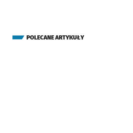
(Stabłowicka)
Pracze Odrzańskie
(Stacja Kolejowa)
(Brodzka)
Pracze Odrzańskie
POLECANE ARTYKUŁY