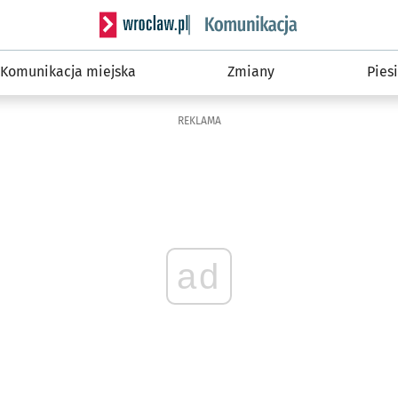
Serwis informacyjny wroclaw.pl podserwis: Ko
Komunikacja miejska
Zmiany
Piesi
REKLAMA
ad