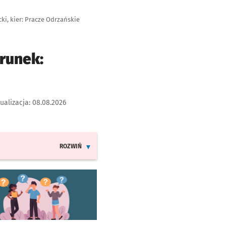
ki, kier: Pracze Odrzańskie
runek:
ualizacja:
08.08.2026
ROZWIŃ
INFORMACJE O ZMIANACH W ROZKŁADACH JAZDY LINI
worzy się w nowej karcie