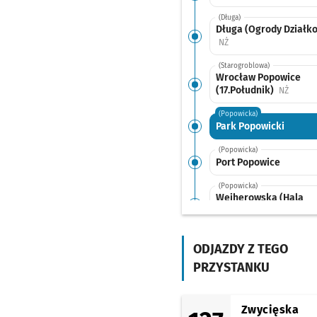
(Długa)
Długa (Ogrody Działk
Przystanek na życzenie
NŻ
(Starogroblowa)
Wrocław Popowice
(17.Południk)
Przysta
NŻ
(Popowicka)
Park Popowicki
(Popowicka)
Port Popowice
(Popowicka)
Wejherowska (Hala
Orbita)
(Pilczycka)
Kolista
ODJAZDY Z TEGO
PRZYSTANKU
(Pilczycka)
Modra
(Pilczycka)
Zwycięska