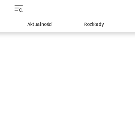
Menu główne portalu wroclaw.pl
Aktualności
Rozkłady