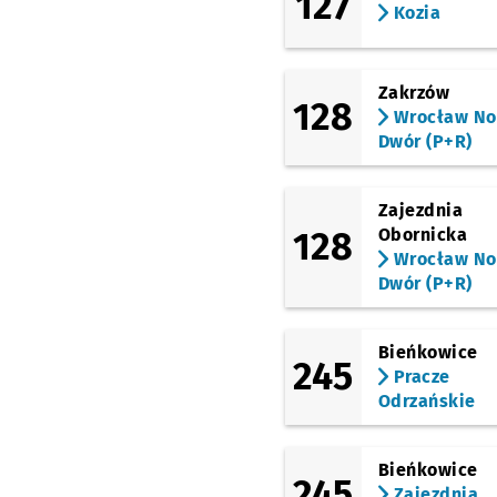
127
Górnicza
Kozia
(Pilczycka)
Dworska
Zakrzów
(Pilczycka)
128
Tarczyński Arena
Wrocław N
(Królewiecka)
Dwór (P+R)
(Maślicka)
Maślicka (Osiedle)
Zajezdnia
(Maślicka)
128
Obornicka
Rędzińska
Wrocław N
(Cmentarz)
Dwór (P+R)
(Maślicka)
Maślice Małe
(Brodnicka)
Bieńkowice
245
Pracze
(Maślicka)
Śliwowa
Odrzańskie
(Maślicka)
Maślicka (Staw)
Prz
NŻ
Bieńkowice
245
Zajezdnia
(Maślicka)