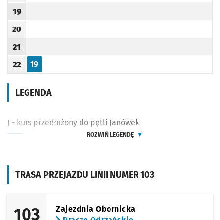
19
Godzina odjazdu
20
Godzina odjazdu
21
Godzina odjazdu
19
22
Odjazd
minut po godzinie 22
Godzina odjazdu
LEGENDA
J - kurs przedłużony do pętli Janówek
ROZWIŃ LEGENDĘ
TRASA PRZEJAZDU LINII NUMER 103
103
Zajezdnia Obornicka
Pracze Odrzańskie