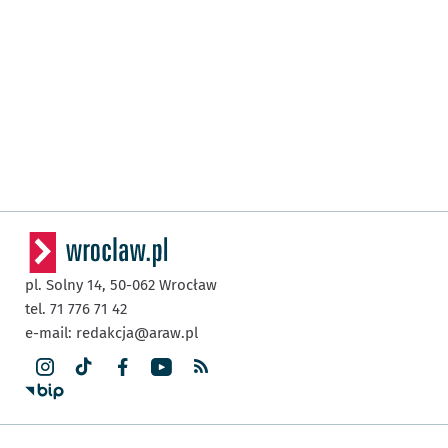
pl. Solny 14,
50-062
Wrocław
tel. 71 776 71 42
e-mail:
redakcja@araw.pl