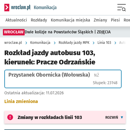
Serwis informacyjny wroclaw.pl podserwis: Komunikacja
Menu
Aktualności
Rozkłady
Komunikacja miejska
Zmiany
Piesi
Row
WROCŁAW
Dwie kolizje na Powstańców Śląskich | ZDJĘCIA
wroclaw.pl
Komunikacja
Rozkłady jazdy MPK
Linia 103
Autobu
Rozkład jazdy autobusu 103,
kierunek: Pracze Odrzańskie
Przystanek Obornicka (Wołowska)
Przystanek na ży
NŻ
Słupek: 23148
Ostatnia aktualizacja:
11.07.2026
Linia zmieniona
Zmiany w rozkładach
linii 103
ROZWIŃ