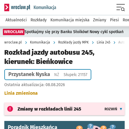
Serwis informacyjny wroclaw.pl podserwis: Komunikacja
Menu
Aktualności
Rozkłady
Komunikacja miejska
Zmiany
Piesi
Row
WROCŁAW
Spotkajmy się przy Banku Słoików! Nowy cykl spotkań
wroclaw.pl
Komunikacja
Rozkłady jazdy MPK
Linia 245
Autobu
Rozkład jazdy autobusu 245,
kierunek: Bieńkowice
Przystanek Nyska
Przystanek na życzenie
NŻ
Słupek: 21157
Ostatnia aktualizacja:
08.08.2026
Linia zmieniona
Zmiany w rozkładach
linii 245
ROZWIŃ
Poradnik Mieszkańca