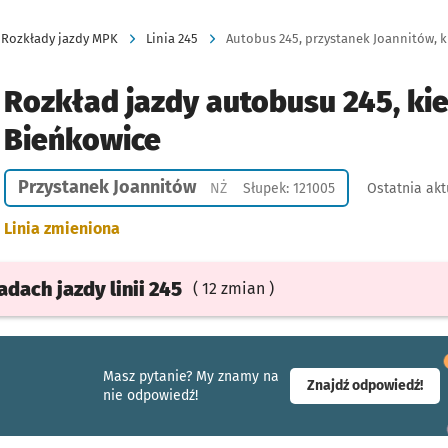
Rozkłady jazdy MPK
Linia 245
Autobus 245, przystanek Joannitów, k
Rozkład jazdy autobusu 245, ki
Bieńkowice
Przystanek Joannitów
Przystanek na życzenie
NŻ
Słupek: 121005
Ostatnia akt
Linia zmieniona
ładach
jazdy
linii 245
( 12 zmian )
Masz pytanie? My znamy na
- ot
Znajdź odpowiedź!
nie odpowiedź!