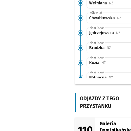
Wełniana
Przystanek
NŻ
(Główna)
Chwałkowska
Przyst
NŻ
(Maślicka)
Jędrzejowska
Przyst
NŻ
(Maślicka)
Brodzka
Przystanek n
NŻ
(Maślicka)
Kozia
Przystanek na ż
NŻ
(Maślicka)
Północna
Przystanek 
NŻ
(Maślicka)
Maślicka (Staw)
Prz
NŻ
ODJAZDY Z TEGO
(Maślicka)
PRZYSTANKU
Maślice Małe (Brodnic
Przystanek na życzenie
NŻ
(Maślicka)
Galeria
110
Rędzińska (Cmentarz)
Dominikańsk