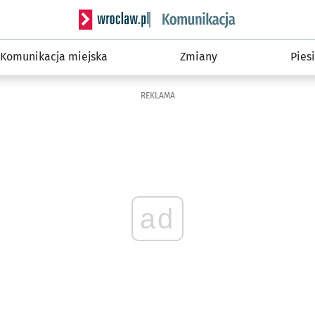
Serwis informacyjny wroclaw.pl podserwis: Ko
Komunikacja miejska
Zmiany
Piesi
REKLAMA
ad