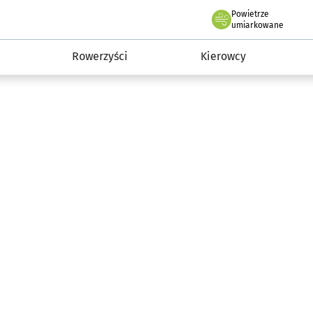
Powietrze
we Wrocławiu
munikacja
umiarkowane
Rowerzyści
Kierowcy