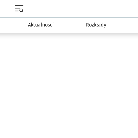
Menu główne portalu wroclaw.pl
Aktualności
Rozkłady