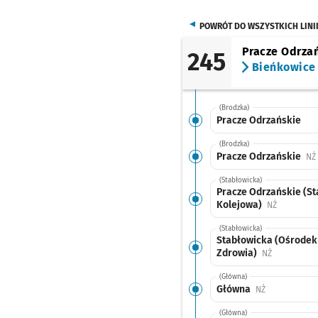
POWRÓT DO WSZYSTKICH LINI
Pracze Odrza
245
Bieńkowice
(Brodzka)
Pracze Odrzańskie
(Brodzka)
Pracze Odrzańskie
NŻ
(Stabłowicka)
Pracze Odrzańskie (St
Kolejowa)
Przystanek
NŻ
(Stabłowicka)
Stabłowicka (Ośrodek
Zdrowia)
Przystanek 
NŻ
(Główna)
Główna
Przystanek na
NŻ
(Główna)