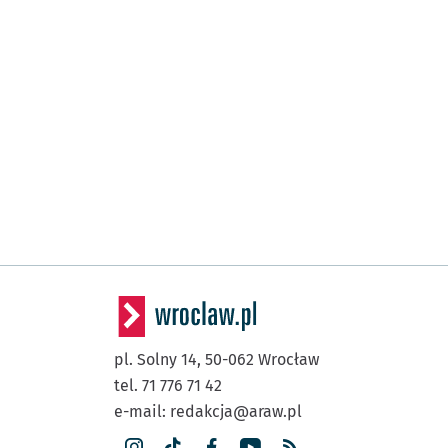
(Zachodnia)
Inowrocławska
Przy
NŻ
(Rybacka)
Pl. Solidarności
Przy
NŻ
(Legnicka)
Pl. Jana Pawła II
(Kazimierza Wielkiego)
Rynek
(Kazimierza Wielkiego)
Świdnicka
(Piotra Skargi)
Galeria Dominikańska
(Piotra Skargi)
Bastion Sakwowy
pl. Solny 14,
50-062
Wrocław
(Piłsudskiego)
Dworzec Główny
tel. 71 776 71 42
e-mail:
redakcja@araw.pl
(Swobodna)
EPI
Przystanek na życz
NŻ