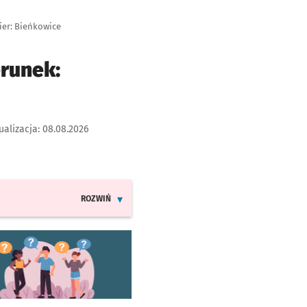
ier: Bieńkowice
erunek:
ualizacja:
08.08.2026
ROZWIŃ
INFORMACJE O ZMIANACH W ROZKŁADACH JAZDY LINI
worzy się w nowej karcie