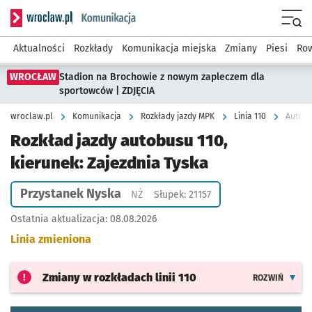
Serwis informacyjny wroclaw.pl podserwis: Komunikacja
Menu
Aktualności
Rozkłady
Komunikacja miejska
Zmiany
Piesi
Row
WROCŁAW
Stadion na Brochowie z nowym zapleczem dla
sportowców | ZDJĘCIA
wroclaw.pl
Komunikacja
Rozkłady jazdy MPK
Linia 110
Autobu
Rozkład jazdy autobusu 110,
kierunek: Zajezdnia Tyska
Przystanek Nyska
Przystanek na życzenie
NŻ
Słupek: 21157
Ostatnia aktualizacja:
08.08.2026
Linia zmieniona
Zmiany w rozkładach
linii 110
ROZWIŃ