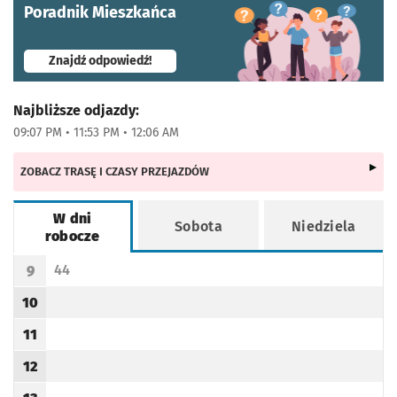
Poradnik Mieszkańca
- otworzy się w nowej karcie
Znajdź odpowiedź!
Najbliższe odjazdy:
09:07 PM • 11:53 PM • 12:06 AM
ZOBACZ TRASĘ I CZASY PRZEJAZDÓW
W dni
Sobota
Niedziela
robocze
Rozkład jazdy -
W dni robocze
44
9
Odjazd
minut po godzinie 9
Godzina odjazdu
10
Godzina odjazdu
11
Godzina odjazdu
12
Godzina odjazdu