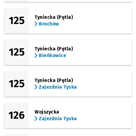
Sprawdź propo
Sosnowiecka
Czas prz
Sosnowiecka
16'
125
Tyniecka (Pętla)
Sprawdź p
Brochow
Brochowska
Brochów
Sprawdź p
Zajezdnia
Zajezdnia Tyska
125
Tyniecka (Pętla)
Bieńkowice
125
Tyniecka (Pętla)
Zajezdnia Tyska
126
Wojszycka
Zajezdnia Tyska