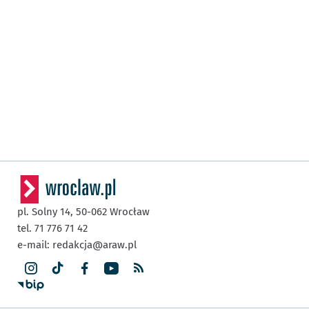
pl. Solny 14,
50-062
Wrocław
tel. 71 776 71 42
e-mail:
redakcja@araw.pl