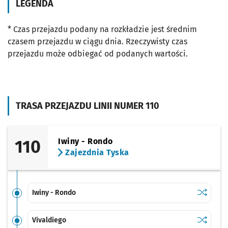
LEGENDA
* Czas przejazdu podany na rozkładzie jest średnim
czasem przejazdu w ciągu dnia. Rzeczywisty czas
przejazdu może odbiegać od podanych wartości.
TRASA PRZEJAZDU LINII NUMER 110
110
Iwiny - Rondo
Zajezdnia Tyska
Sprawdź p
Iwiny - R
Iwiny - Rondo
Sprawdź p
Vivaldieg
Vivaldiego