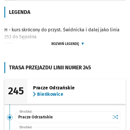
LEGENDA
H - kurs skrócony do przyst. Świdnicka i dalej jako linia
253 do Sępolna
ROZWIŃ LEGENDĘ
TRASA PRZEJAZDU LINII NUMER 245
245
Pracze Odrzańskie
Bieńkowice
(Brodzka)
Sprawdź p
Pracze O
Pracze Odrzańskie
(Brodzka)