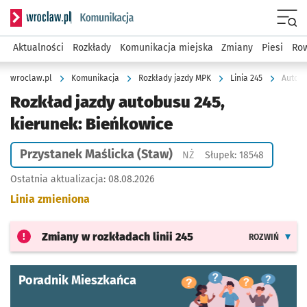
Serwis informacyjny wroclaw.pl podserwis: Komunikacja
Menu
Aktualności
Rozkłady
Komunikacja miejska
Zmiany
Piesi
Row
wroclaw.pl
Komunikacja
Rozkłady jazdy MPK
Linia 245
Autobu
Rozkład jazdy autobusu 245,
kierunek: Bieńkowice
Przystanek Maślicka (Staw)
Przystanek na życzenie
NŻ
Słupek: 18548
Ostatnia aktualizacja:
08.08.2026
Linia zmieniona
Zmiany w rozkładach
linii 245
ROZWIŃ
Poradnik Mieszkańca