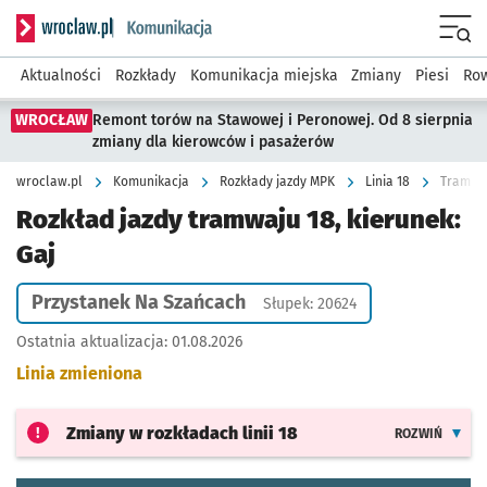
Serwis informacyjny wroclaw.pl podserwis: Komunikacja
Menu
Aktualności
Rozkłady
Komunikacja miejska
Zmiany
Piesi
Row
WROCŁAW
Remont torów na Stawowej i Peronowej. Od 8 sierpnia
zmiany dla kierowców i pasażerów
wroclaw.pl
Komunikacja
Rozkłady jazdy MPK
Linia 18
Tramwaj
Rozkład jazdy tramwaju 18, kierunek:
Gaj
Przystanek Na Szańcach
Słupek: 20624
Ostatnia aktualizacja:
01.08.2026
Linia zmieniona
Zmiany w rozkładach
linii 18
ROZWIŃ