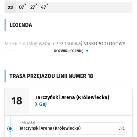
N - KURS OBSŁUGIWANY PRZEZ TRAMWAJ NISKOPODŁOGOWY
N - KURS OBSŁUGIWANY PRZEZ TRAMWAJ NISKOPODŁOGOWY
N - KURS OBSŁUGIWANY PRZEZ TRAMWAJ NISKOPODŁOGOWY
N
N
N
07
27
47
22
Odjazd
minut po godzinie 22
Odjazd
minut po godzinie 22
Odjazd
minut po godzinie 22
Godzina odjazdu
LEGENDA
N - kurs obsługiwany przez tramwaj NISKOPODŁOGOWY
ROZWIŃ LEGENDĘ
TRASA PRZEJAZDU LINII NUMER 18
18
Tarczyński Arena (Królewiecka)
Gaj
(Pilczycka)
Sprawdź p
Tarczyńsk
Tarczyński Arena (Królewiecka)