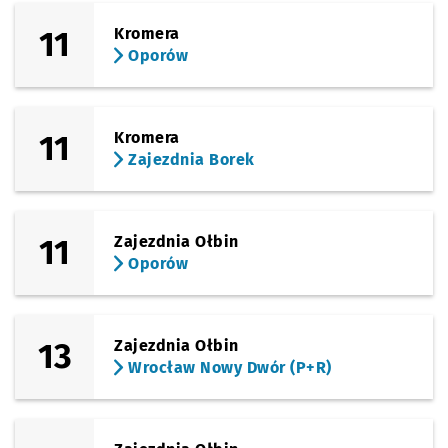
Sprawdź propo
Krynicka
Czas prz
Krynicka
27'
11
Kromera
(Świeradowska)
Oporów
Sprawdź propo
Morwowa
Czas prze
Morwowa
28'
(Świeradowska)
Sprawdź propo
Świeradowsk
Czas prze
Świeradowska
29'
11
Kromera
Zajezdnia Borek
(Świeradowska)
Sprawdź propo
Gaj
Czas prz
Gaj
31'
11
Zajezdnia Ołbin
Oporów
13
Zajezdnia Ołbin
Wrocław Nowy Dwór (P+R)