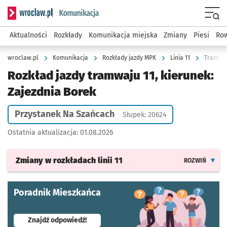
Serwis informacyjny wroclaw.pl podserwis: Komunikacja
Menu
Aktualności
Rozkłady
Komunikacja miejska
Zmiany
Piesi
Row
wroclaw.pl
Komunikacja
Rozkłady jazdy MPK
Linia 11
Tramwaj 
Rozkład jazdy tramwaju 11, kierunek:
Zajezdnia Borek
Przystanek Na Szańcach
Słupek: 20624
Ostatnia aktualizacja:
01.08.2026
Zmiany w rozkładach
linii 11
ROZWIŃ
Poradnik Mieszkańca
- otworzy się w nowej karcie
Znajdź odpowiedź!