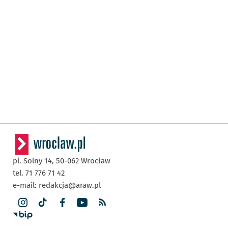
pl. Solny 14,
50-062
Wrocław
tel. 71 776 71 42
e-mail:
redakcja@araw.pl