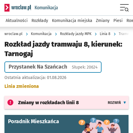
Serwis informacyjny wroclaw.pl podserwis: Komunikacja
Menu
Aktualności
Rozkłady
Komunikacja miejska
Zmiany
Piesi
Row
wroclaw.pl
Komunikacja
Rozkłady jazdy MPK
Linia 8
Tramwaj 
Rozkład jazdy tramwaju 8, kierunek:
Tarnogaj
Przystanek Na Szańcach
Słupek: 20624
Ostatnia aktualizacja:
01.08.2026
Linia zmieniona
Zmiany w rozkładach
linii 8
ROZWIŃ
Poradnik Mieszkańca