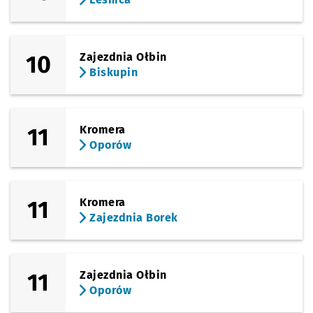
(Tarnogajska)
Sprawdź propo
Klimasa
Czas prz
Klimasa
35'
10
Zajezdnia Ołbin
(Tarnogajska)
Sprawdź propo
Tarnogaj
Czas prze
Tarnogaj
36'
Biskupin
11
Kromera
Oporów
11
Kromera
Zajezdnia Borek
11
Zajezdnia Ołbin
Oporów