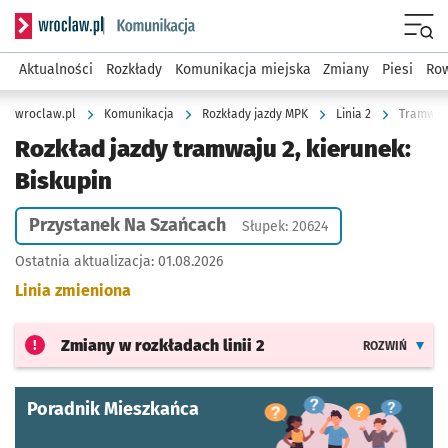
Serwis informacyjny wroclaw.pl podserwis: Komunikacja
Menu
Aktualności
Rozkłady
Komunikacja miejska
Zmiany
Piesi
Row
wroclaw.pl
Komunikacja
Rozkłady jazdy MPK
Linia 2
Tramwaj 
Rozkład jazdy tramwaju 2, kierunek:
Biskupin
Przystanek Na Szańcach
Słupek: 20624
Ostatnia aktualizacja:
01.08.2026
Linia zmieniona
Zmiany w rozkładach
linii 2
ROZWIŃ
Poradnik Mieszkańca