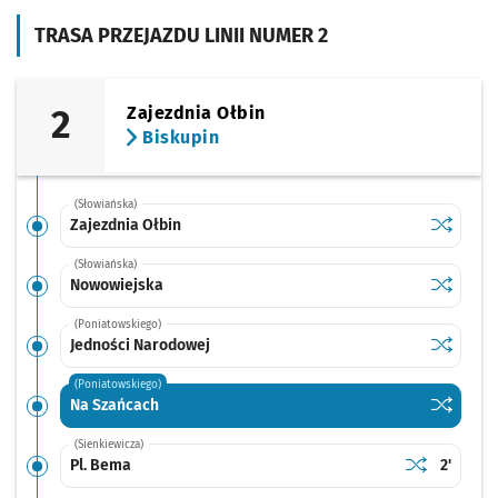
TRASA PRZEJAZDU LINII NUMER 2
2
Zajezdnia Ołbin
Biskupin
(Słowiańska)
Sprawdź p
Zajezdnia
Zajezdnia Ołbin
(Słowiańska)
Sprawdź p
Nowowie
Nowowiejska
(Poniatowskiego)
Sprawdź p
Jedności
Jedności Narodowej
(Poniatowskiego)
Sprawdź p
Na Szańc
Na Szańcach
(Sienkiewicza)
Sprawdź prop
Pl. Bema
Czas pr
Pl. Bema
2'