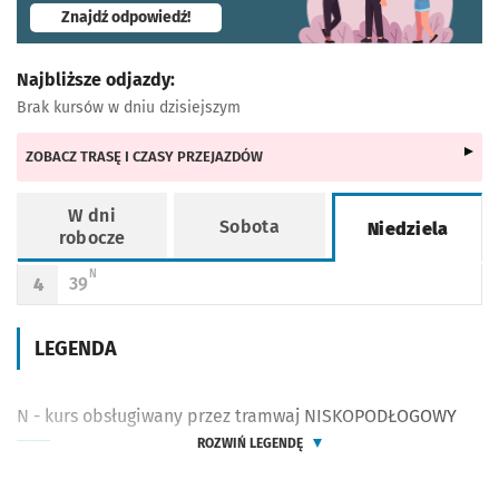
- otworzy się w nowej karcie
Znajdź odpowiedź!
Najbliższe odjazdy:
Brak kursów w dniu dzisiejszym
ZOBACZ TRASĘ I CZASY PRZEJAZDÓW
W dni
Sobota
Niedziela
robocze
Rozkład jazdy -
Niedziela
N - KURS OBSŁUGIWANY PRZEZ TRAMWAJ NISKOPODŁOGOWY
N
39
4
Odjazd
minut po godzinie 4
Godzina odjazdu
LEGENDA
N - kurs obsługiwany przez tramwaj NISKOPODŁOGOWY
ROZWIŃ LEGENDĘ